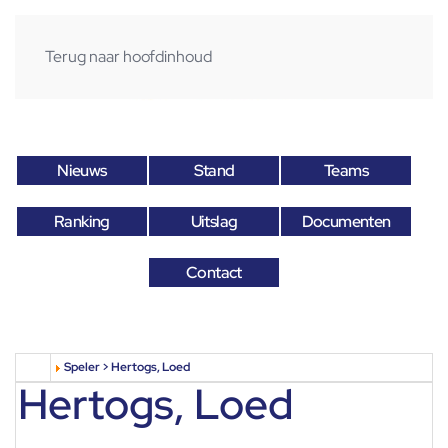
Terug naar hoofdinhoud
Nieuws
Stand
Teams
Ranking
Uitslag
Documenten
Contact
Speler > Hertogs, Loed
Hertogs, Loed