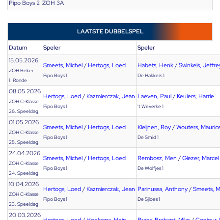
Pipo Boys 2
ZOH 3A
LAATSTE DUBBELSPEL
Datum
Speler
Speler
15.05.2026
Smeets, Michel
/
Hertogs, Loed
Habets, Henk
/
Swinkels, Jeffre
ZOH Beker
Pipo Boys 1
De Hakkers 1
1. Ronde
08.05.2026
Hertogs, Loed
/
Kazmierczak, Jean
Laeven, Paul
/
Keulers, Harrie
ZOH C-Klasse
Pipo Boys 1
't Weverke 1
26. Speeldag
01.05.2026
Smeets, Michel
/
Hertogs, Loed
Kleijnen, Roy
/
Wouters, Mauric
ZOH C-Klasse
Pipo Boys 1
De Smid 1
25. Speeldag
24.04.2026
Smeets, Michel
/
Hertogs, Loed
Rembosz, Men
/
Glezer, Marcel
ZOH C-Klasse
Pipo Boys 1
De Wolfjes 1
24. Speeldag
10.04.2026
Hertogs, Loed
/
Kazmierczak, Jean
Parinussa, Anthony
/
Smeets, M
ZOH C-Klasse
Pipo Boys 1
De Sjloes 1
23. Speeldag
20.03.2026