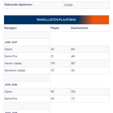
Nationale Spelersnr.:
52061
RANGLIJSTEN PLAATSING
Ranglijst
Plaats
Deelnemers
2016-2017
Open
42
80
Semi-Pro
21
44
Heren classic
174
187
Senioren classic
37
42
2015-2016
Open
110
155
Semi-Pro
42
73
2014-2015