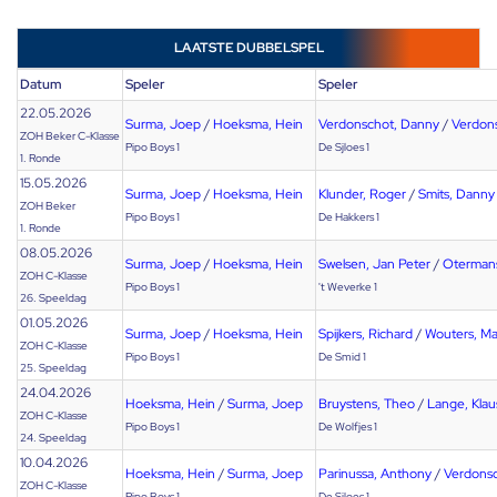
LAATSTE DUBBELSPEL
Datum
Speler
Speler
22.05.2026
Surma, Joep
/
Hoeksma, Hein
Verdonschot, Danny
/
Verdon
ZOH Beker C-Klasse
Pipo Boys 1
De Sjloes 1
1. Ronde
15.05.2026
Surma, Joep
/
Hoeksma, Hein
Klunder, Roger
/
Smits, Danny
ZOH Beker
Pipo Boys 1
De Hakkers 1
1. Ronde
08.05.2026
Surma, Joep
/
Hoeksma, Hein
Swelsen, Jan Peter
/
Oterman
ZOH C-Klasse
Pipo Boys 1
't Weverke 1
26. Speeldag
01.05.2026
Surma, Joep
/
Hoeksma, Hein
Spijkers, Richard
/
Wouters, Ma
ZOH C-Klasse
Pipo Boys 1
De Smid 1
25. Speeldag
24.04.2026
Hoeksma, Hein
/
Surma, Joep
Bruystens, Theo
/
Lange, Klau
ZOH C-Klasse
Pipo Boys 1
De Wolfjes 1
24. Speeldag
10.04.2026
Hoeksma, Hein
/
Surma, Joep
Parinussa, Anthony
/
Verdons
ZOH C-Klasse
Pipo Boys 1
De Sjloes 1