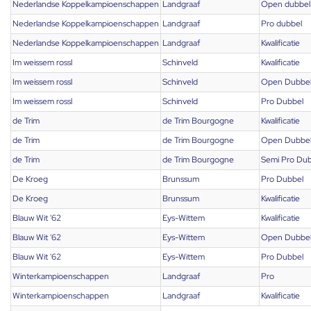
Nederlandse Koppelkampioenschappen
Landgraaf
Open dubbel
Nederlandse Koppelkampioenschappen
Landgraaf
Pro dubbel
Nederlandse Koppelkampioenschappen
Landgraaf
Kwalificatie
Im weissem rossl
Schinveld
Kwalificatie
Im weissem rossl
Schinveld
Open Dubbe
Im weissem rossl
Schinveld
Pro Dubbel
de Trim
de Trim Bourgogne
Kwalificatie
de Trim
de Trim Bourgogne
Open Dubbe
de Trim
de Trim Bourgogne
Semi Pro Dub
De Kroeg
Brunssum
Pro Dubbel
De Kroeg
Brunssum
Kwalificatie
Blauw Wit '62
Eys-Wittem
Kwalificatie
Blauw Wit '62
Eys-Wittem
Open Dubbe
Blauw Wit '62
Eys-Wittem
Pro Dubbel
Winterkampioenschappen
Landgraaf
Pro
Winterkampioenschappen
Landgraaf
Kwalificatie