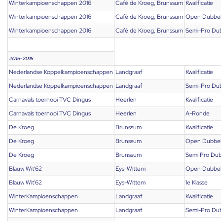
Winterkampioenschappen 2016
Café de Kroeg, Brunssum
Kwalificatie
Winterkampioenschappen 2016
Café de Kroeg, Brunssum
Open Dubbe
Winterkampioenschappen 2016
Café de Kroeg, Brunssum
Semi-Pro Du
2015-2016
Nederlandse Koppelkampioenschappen
Landgraaf
Kwalificatie
Nederlandse Koppelkampioenschappen
Landgraaf
Semi-Pro Du
Carnavals toernooi TVC Dingus
Heerlen
Kwalificatie
Carnavals toernooi TVC Dingus
Heerlen
A-Ronde
De Kroeg
Brunssum
Kwalificatie
De Kroeg
Brunssum
Open Dubbe
De Kroeg
Brunssum
Semi Pro Dub
Blauw Wit'62
Eys-Wittem
Open Dubbe
Blauw Wit'62
Eys-Wittem
1e Klasse
WinterKampioenschappen
Landgraaf
Kwalificatie
WinterKampioenschappen
Landgraaf
Semi-Pro Du