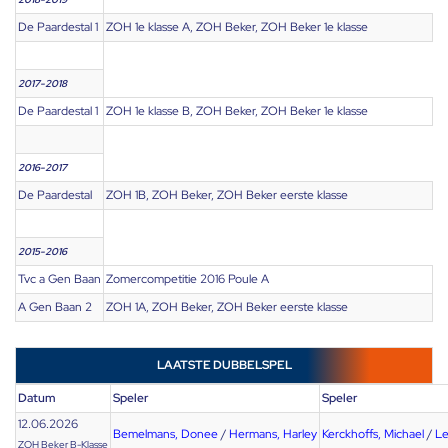
De Paardestal 1
ZOH 1e klasse A, ZOH Beker, ZOH Beker 1e klasse
2017-2018
De Paardestal 1
ZOH 1e klasse B, ZOH Beker, ZOH Beker 1e klasse
2016-2017
De Paardestal
ZOH 1B, ZOH Beker, ZOH Beker eerste klasse
2015-2016
Tvc a Gen Baan
Zomercompetitie 2016 Poule A
A Gen Baan 2
ZOH 1A, ZOH Beker, ZOH Beker eerste klasse
LAATSTE DUBBELSPEL
Datum
Speler
Speler
12.06.2026
Bemelmans, Donee
/
Hermans, Harley
Kerckhoffs, Michael
/
Le
ZOH Beker B-Klasse