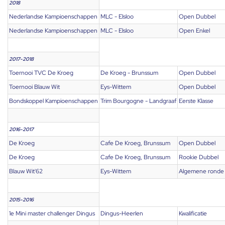
2018
Nederlandse Kampioenschappen
MLC - Elsloo
Open Dubbel
Nederlandse Kampioenschappen
MLC - Elsloo
Open Enkel
2017-2018
Toernooi TVC De Kroeg
De Kroeg - Brunssum
Open Dubbel
Toernooi Blauw Wit
Eys-Wittem
Open Dubbel
Bondskoppel Kampioenschappen
Trim Bourgogne - Landgraaf
Eerste Klasse
2016-2017
De Kroeg
Cafe De Kroeg, Brunssum
Open Dubbel
De Kroeg
Cafe De Kroeg, Brunssum
Rookie Dubbel
Blauw Wit'62
Eys-Wittem
Algemene ronde
2015-2016
1e Mini master challenger Dingus
Dingus-Heerlen
Kwalificatie