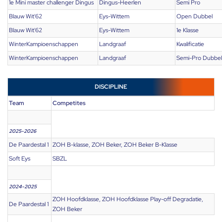
1e Mini master challenger Dingus
Dingus-Heerlen
Semi Pro
Blauw Wit'62
Eys-Wittem
Open Dubbel
Blauw Wit'62
Eys-Wittem
1e Klasse
WinterKampioenschappen
Landgraaf
Kwalificatie
WinterKampioenschappen
Landgraaf
Semi-Pro Dubbel
DISCIPLINE
Team
Competites
2025-2026
De Paardestal 1
ZOH B-klasse, ZOH Beker, ZOH Beker B-Klasse
Soft Eys
SBZL
2024-2025
ZOH Hoofdklasse, ZOH Hoofdklasse Play-off Degradatie,
De Paardestal 1
ZOH Beker