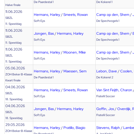
De Paardestal 1
De Kokerel 1
Halve finale
11.06.2026
Hermans, Harley
/
Smeets, Rowan
Camp op den, Shem
/
SBZL
Soft Eys
De Spechvogels 1
11. Speeldag
11.06.2026
Jongen, Bas
/
Hermans, Harley
Camp op den, Shem
/
SBZL
Soft Eys
De Spechvogels 1
11. Speeldag
11.06.2026
Hermans, Harley
/
Moonen, Mike
Camp op den, Shem
/
SBZL
Soft Eys
De Spechvogels 1
11. Speeldag
05.06.2026
Hermans, Harley
/
Maessen, Sem
Lebon, Dave
/
Coolen, 
ZOH Beker B-Klasse
De Paardestal 1
De Kokerel 2
Kwart finale
04.06.2026
Hermans, Harley
/
Smeets, Rowan
Van Sint Feijth, Charon
SBZL
Soft Eys
Fratelli Soccer
18. Speeldag
04.06.2026
Jongen, Bas
/
Hermans, Harley
Goffin, Jos
/
Overdijk, 
SBZL
Soft Eys
Fratelli Soccer
18. Speeldag
29.05.2026
Hermans, Harley
/
Pratillo, Biagio
Stevens, Ralph
/
Lambe
ZOH Beker B-Klasse
De Paardestal 1
A Jen Kirch 1