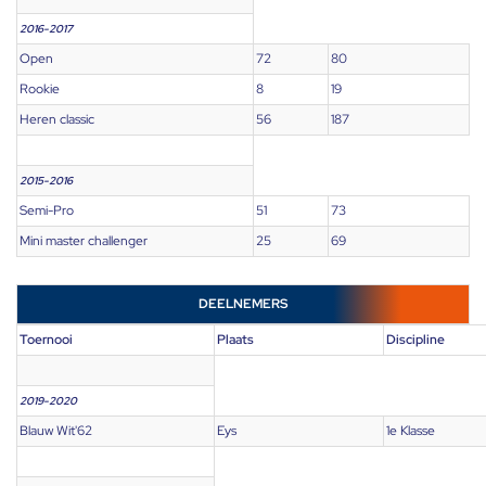
2016-2017
Open
72
80
Rookie
8
19
Heren classic
56
187
2015-2016
Semi-Pro
51
73
Mini master challenger
25
69
DEELNEMERS
Toernooi
Plaats
Discipline
2019-2020
Blauw Wit'62
Eys
1e Klasse