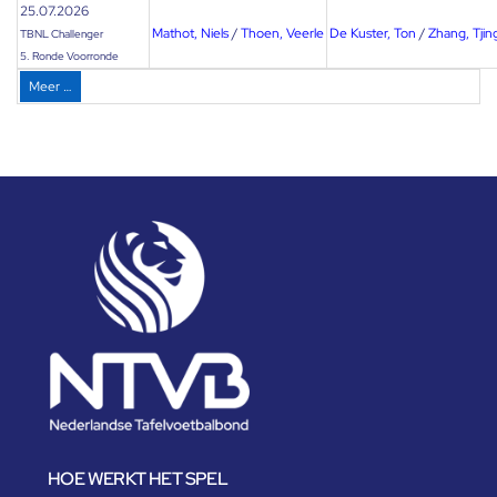
25.07.2026
Mathot, Niels
/
Thoen, Veerle
De Kuster, Ton
/
Zhang, Tjin
TBNL Challenger
5. Ronde Voorronde
Meer …
HOE WERKT HET SPEL