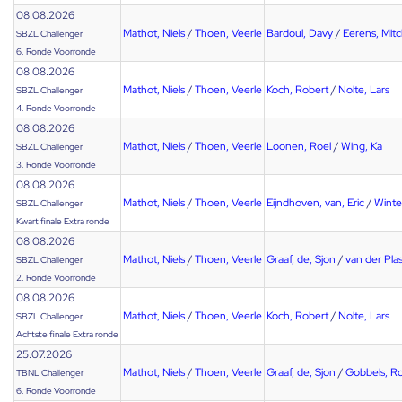
08.08.2026
Mathot, Niels
/
Thoen, Veerle
Bardoul, Davy
/
Eerens, Mit
SBZL Challenger
6. Ronde Voorronde
08.08.2026
Mathot, Niels
/
Thoen, Veerle
Koch, Robert
/
Nolte, Lars
SBZL Challenger
4. Ronde Voorronde
08.08.2026
Mathot, Niels
/
Thoen, Veerle
Loonen, Roel
/
Wing, Ka
SBZL Challenger
3. Ronde Voorronde
08.08.2026
Mathot, Niels
/
Thoen, Veerle
Eijndhoven, van, Eric
/
Winte
SBZL Challenger
Kwart finale Extra ronde
08.08.2026
Mathot, Niels
/
Thoen, Veerle
Graaf, de, Sjon
/
van der Plas
SBZL Challenger
2. Ronde Voorronde
08.08.2026
Mathot, Niels
/
Thoen, Veerle
Koch, Robert
/
Nolte, Lars
SBZL Challenger
Achtste finale Extra ronde
25.07.2026
Mathot, Niels
/
Thoen, Veerle
Graaf, de, Sjon
/
Gobbels, R
TBNL Challenger
6. Ronde Voorronde