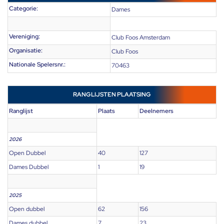
Categorie:
Dames
Vereniging:
Club Foos Amsterdam
Organisatie:
Club Foos
Nationale Spelersnr.:
70463
RANGLIJSTEN PLAATSING
Ranglijst
Plaats
Deelnemers
2026
Open Dubbel
40
127
Dames Dubbel
1
19
2025
Open dubbel
62
156
Dames dubbel
7
23