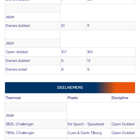
2024
Dames dubbel
10
11
2023
Open dubbel
107
160
Dames dubbel
6
13
Dames enkel
8
9
DEELNEMERS
Toernooi
Plaats
Discipline
2026
SBZL Challenger
De Spech - Spaubeek
Open Dubbel
TBNL Challenger
Cues & Darts Tilburg
Open Dubbel