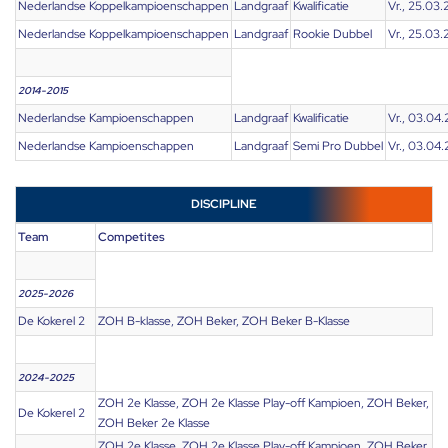
Nederlandse Koppelkampioenschappen
Landgraaf
Kwalificatie
Vr., 25.03.
Nederlandse Koppelkampioenschappen
Landgraaf
Rookie Dubbel
Vr., 25.03.
2014-2015
Nederlandse Kampioenschappen
Landgraaf
Kwalificatie
Vr., 03.04.
Nederlandse Kampioenschappen
Landgraaf
Semi Pro Dubbel
Vr., 03.04.
DISCIPLINE
Team
Competites
2025-2026
De Kokerel 2
ZOH B-klasse, ZOH Beker, ZOH Beker B-Klasse
2024-2025
ZOH 2e Klasse, ZOH 2e Klasse Play-off Kampioen, ZOH Beker,
De Kokerel 2
ZOH Beker 2e Klasse
ZOH 2e Klasse, ZOH 2e Klasse Play-off Kampioen, ZOH Beker,