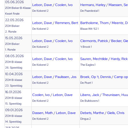
05.06.2026
Lebon, Dave
/
Coolen, Ivo
Hermans, Harley
/
Maessen, S
ZOH Beker B-Klasse
De Kokerel 2
De Paardestal 1
Kwart finale
22.05.2026
Lebon, Dave
/
Remmers, Bert
Bartholome, Thom
/
Meentz, D
ZOH Beker
De Kokerel 2
Blauw Wit '62 1
2. Ronde
15.05.2026
Lebon, Dave
/
Coolen, Ivo
Clermonts, Patrick
/
Becker, Gie
ZOH Beker
De Kokerel 2
't Brook 1
1. Ronde
08.05.2026
Lebon, Dave
/
Coolen, Ivo
Sauren, Mechtilde
/
Hardy, Rick
ZOH B-klasse
De Kokerel 2
The Eagles 1
26. Speeldag
10.04.2026
Lebon, Dave
/
Paulissen, Jos
Broek, Op 't, Dennis
/
Camp op 
ZOH B-klasse
De Kokerel 2
De Poart 1
23. Speeldag
16.01.2026
Coolen, Ivo
/
Lebon, Dave
Libens, Jack
/
Theunissen, Hu
ZOH B-klasse
De Kokerel 2
De Bulldozers 1
15. Speeldag
09.01.2026
Dassen, Math
/
Lebon, Dave
Debets, Marthe
/
Gielis, Chris
ZOH B-klasse
De Kokerel 2
Dingus 2
14. Speeldag