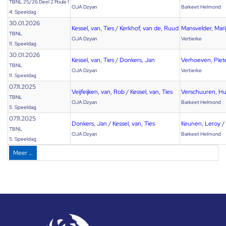
TBNL 25/26 Deel 2 Poule 1
OJA Dzyan
Barkeet Helmond
4. Speeldag
30.01.2026
Kessel, van, Ties
/
Kerkhof, van de, Ruud
Mansvelder, Mari
TBNL
OJA Dzyan
Vertierke
11. Speeldag
30.01.2026
Kessel, van, Ties
/
Donkers, Jan
Verhoeven, Piet
TBNL
OJA Dzyan
Vertierke
11. Speeldag
07.11.2025
Veijfeijken, van, Rob
/
Kessel, van, Ties
Verschuuren, H
TBNL
OJA Dzyan
Barkeet Helmond
5. Speeldag
07.11.2025
Donkers, Jan
/
Kessel, van, Ties
Keunen, Leroy
/
TBNL
OJA Dzyan
Barkeet Helmond
5. Speeldag
Meer …