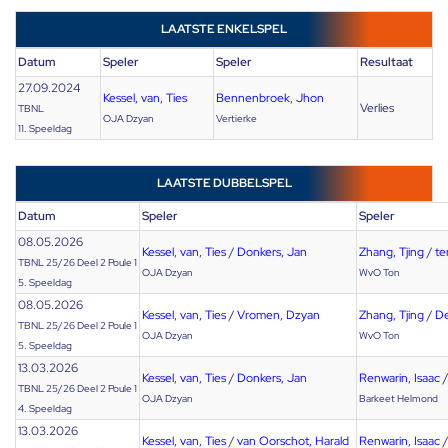
LAATSTE ENKELSPEL
Datum
Speler
Speler
Resultaat
27.09.2024
Kessel, van, Ties
Bennenbroek, Jhon
Verlies
TBNL
OJA Dzyan
Vertierke
11. Speeldag
LAATSTE DUBBELSPEL
Datum
Speler
Speler
08.05.2026
Kessel, van, Ties
/
Donkers, Jan
Zhang, Tjing
/
te
TBNL 25/26 Deel 2 Poule 1
OJA Dzyan
WvO Ton
5. Speeldag
08.05.2026
Kessel, van, Ties
/
Vromen, Dzyan
Zhang, Tjing
/
De
TBNL 25/26 Deel 2 Poule 1
OJA Dzyan
WvO Ton
5. Speeldag
13.03.2026
Kessel, van, Ties
/
Donkers, Jan
Renwarin, Isaac
TBNL 25/26 Deel 2 Poule 1
OJA Dzyan
Barkeet Helmond
4. Speeldag
13.03.2026
Kessel, van, Ties
/
van Oorschot, Harald
Renwarin, Isaac