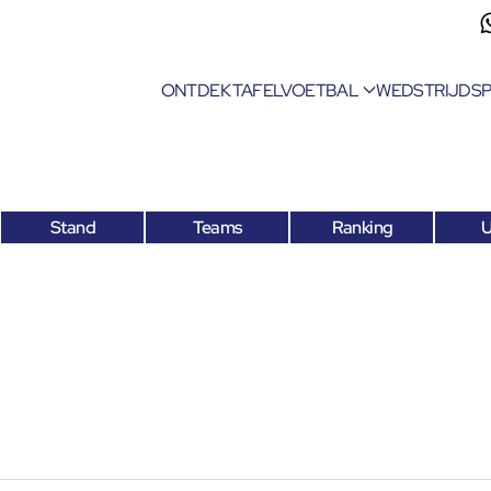
ONTDEK TAFELVOETBAL
WEDSTRIJDS
Stand
Teams
Ranking
U