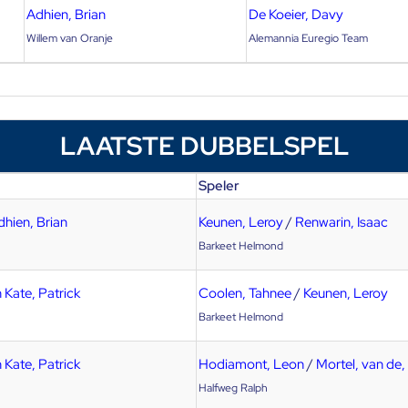
Adhien, Brian
De Koeier, Davy
Willem van Oranje
Alemannia Euregio Team
LAATSTE DUBBELSPEL
Speler
dhien, Brian
Keunen, Leroy
/
Renwarin, Isaac
Barkeet Helmond
 Kate, Patrick
Coolen, Tahnee
/
Keunen, Leroy
Barkeet Helmond
 Kate, Patrick
Hodiamont, Leon
/
Mortel, van de,
Halfweg Ralph