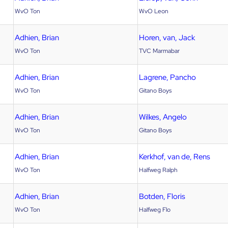
WvO Ton
WvO Leon
Adhien, Brian
Horen, van, Jack
WvO Ton
TVC Marmabar
Adhien, Brian
Lagrene, Pancho
WvO Ton
Gitano Boys
Adhien, Brian
Wilkes, Angelo
WvO Ton
Gitano Boys
Adhien, Brian
Kerkhof, van de, Rens
WvO Ton
Halfweg Ralph
Adhien, Brian
Botden, Floris
WvO Ton
Halfweg Flo