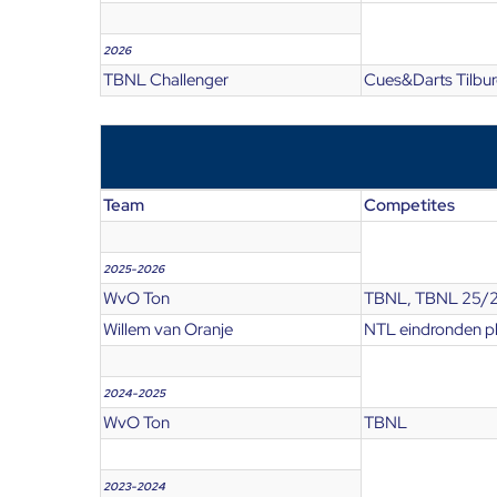
2026
TBNL Challenger
Cues&Darts Tilbu
Team
Competites
2025-2026
WvO Ton
TBNL, TBNL 25/26
Willem van Oranje
NTL eindronden pl
2024-2025
WvO Ton
TBNL
2023-2024