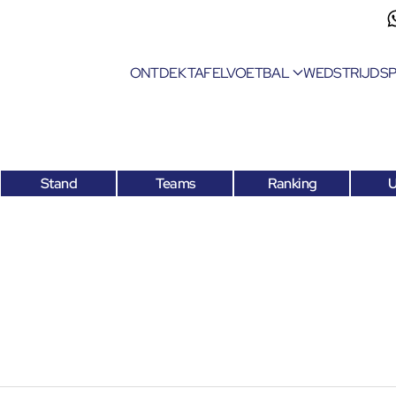
ONTDEK TAFELVOETBAL
WEDSTRIJDS
Stand
Teams
Ranking
U