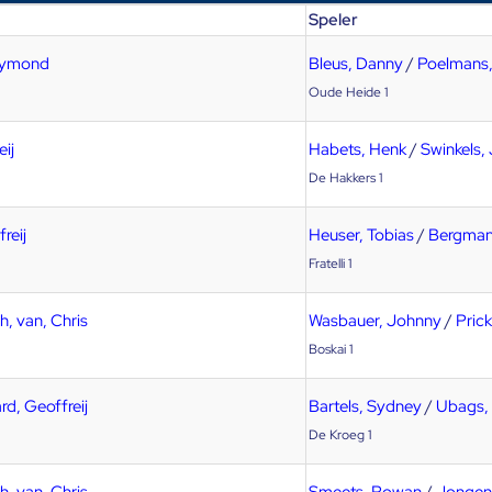
Speler
aymond
Bleus, Danny
/
Poelmans
Oude Heide 1
ij
Habets, Henk
/
Swinkels,
De Hakkers 1
reij
Heuser, Tobias
/
Bergman
Fratelli 1
, van, Chris
Wasbauer, Johnny
/
Prick
Boskai 1
rd, Geoffreij
Bartels, Sydney
/
Ubags,
De Kroeg 1