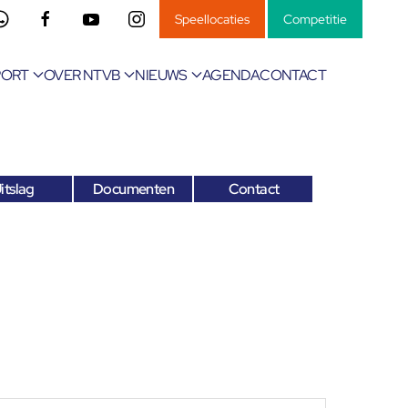
Speellocaties
Competitie
PORT
OVER NTVB
NIEUWS
AGENDA
CONTACT
itslag
Documenten
Contact