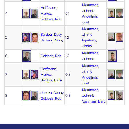
Meurmans,
Hoffmann,
Johnnie
4
Markus
2:1
Andelhofs,
Gobbels, Rob
Joel
Meurmans,
Bardoul, Davy
Jimmy
5
1:2
Jansen, Danny
Pipeleers,
Johan
Meurmans,
6
Gobbels, Rob
1:2
Johnnie
Meurmans,
Hoffmann,
Jimmy
7
Markus
0:3
Andelhofs,
Bardoul, Davy
Joel
Meurmans,
Jansen, Danny
8
0:3
Johnnie
Gobbels, Rob
Vastmans, Bart