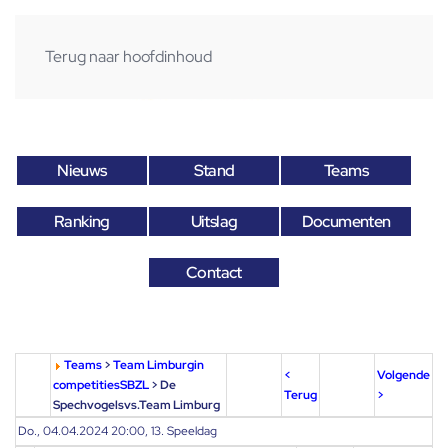
Terug naar hoofdinhoud
Nieuws
Stand
Teams
Ranking
Uitslag
Documenten
Contact
Teams
>
Team Limburgin
<
Volgende
competitiesSBZL
> De
Terug
>
Spechvogelsvs.Team Limburg
Do., 04.04.2024 20:00, 13. Speeldag