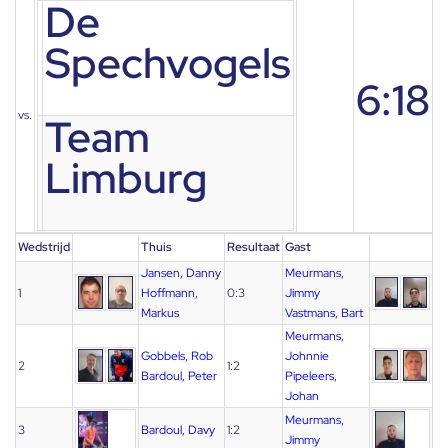
De
Spechvogels
6:18
vs.
Team
Limburg
Wedstrijd
Thuis
Resultaat
Gast
Jansen, Danny
Meurmans,
1
Hoffmann,
0:3
Jimmy
Markus
Vastmans, Bart
Meurmans,
Gobbels, Rob
Johnnie
2
1:2
Bardoul, Peter
Pipeleers,
Johan
Meurmans,
3
Bardoul, Davy
1:2
Jimmy