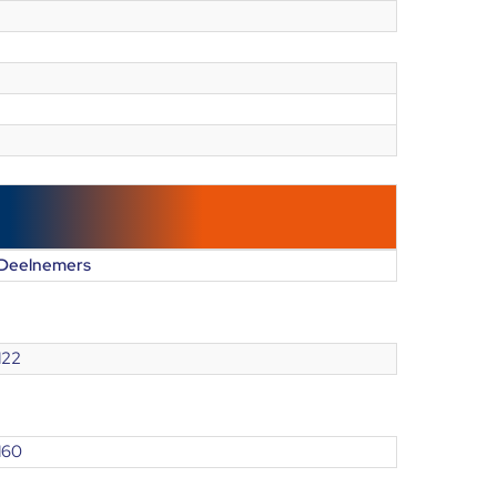
Deelnemers
122
160