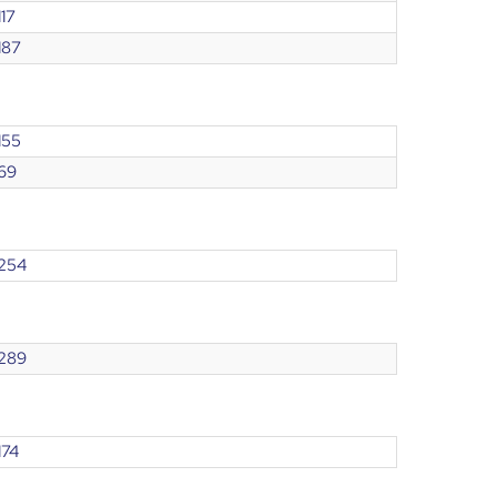
117
187
155
69
254
289
174