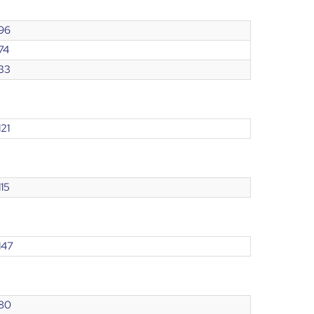
96
74
33
121
115
147
80