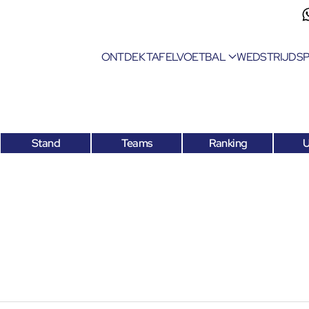
ONTDEK TAFELVOETBAL
WEDSTRIJDS
Stand
Teams
Ranking
U