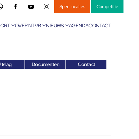
Speellocaties
Competitie
PORT
OVER NTVB
NIEUWS
AGENDA
CONTACT
itslag
Documenten
Contact