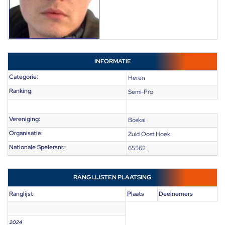
INFORMATIE
Categorie:
Heren
Ranking:
Semi-Pro
Vereniging:
Boskai
Organisatie:
Zuid Oost Hoek
Nationale Spelersnr.:
65562
RANGLIJSTEN PLAATSING
Ranglijst
Plaats
Deelnemers
2024