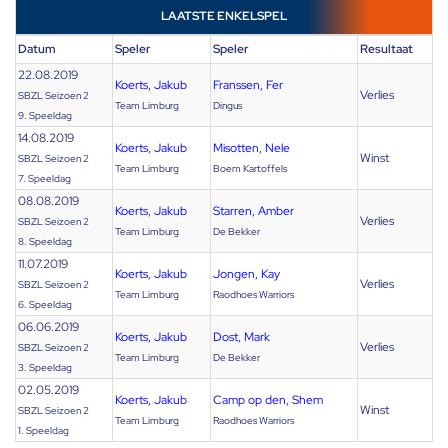
LAATSTE ENKELSPEL
Datum
Speler
Speler
Resultaat
22.08.2019
Koerts, Jakub
Franssen, Fer
Verlies
SBZL Seizoen 2
Team Limburg
Dingus
9. Speeldag
14.08.2019
Koerts, Jakub
Misotten, Nele
Winst
SBZL Seizoen 2
Team Limburg
Boem Kartoffels
7. Speeldag
08.08.2019
Koerts, Jakub
Starren, Amber
Verlies
SBZL Seizoen 2
Team Limburg
De Bekker
8. Speeldag
11.07.2019
Koerts, Jakub
Jongen, Kay
Verlies
SBZL Seizoen 2
Team Limburg
Raodhoes Warriors
6. Speeldag
06.06.2019
Koerts, Jakub
Dost, Mark
Verlies
SBZL Seizoen 2
Team Limburg
De Bekker
3. Speeldag
02.05.2019
Koerts, Jakub
Camp op den, Shem
Winst
SBZL Seizoen 2
Team Limburg
Raodhoes Warriors
1. Speeldag