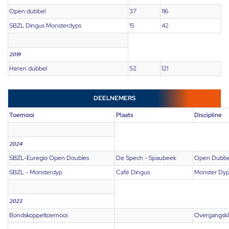
Open dubbel
37
116
SBZL Dingus Monsterdyps
15
42
2019
Heren dubbel
52
121
DEELNEMERS
Toernooi
Plaats
Discipline
2024
SBZL-Euregio Open Doubles
De Spech - Spaubeek
Open Dubbe
SBZL - Monsterdyp
Café Dingus
Monster Dy
2023
Bondskoppeltoernooi
Overgangskl