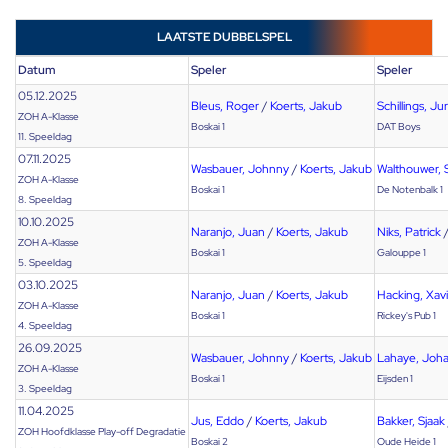
LAATSTE DUBBELSPEL
Datum
Speler
Speler
05.12.2025
Bleus, Roger
/
Koerts, Jakub
Schillings, J
ZOH A-Klasse
Boskai 1
DAT Boys
11. Speeldag
07.11.2025
Wasbauer, Johnny
/
Koerts, Jakub
Walthouwer, 
ZOH A-Klasse
Boskai 1
De Notenbalk 1
8. Speeldag
10.10.2025
Naranjo, Juan
/
Koerts, Jakub
Niks, Patrick
ZOH A-Klasse
Boskai 1
Galouppe 1
5. Speeldag
03.10.2025
Naranjo, Juan
/
Koerts, Jakub
Hacking, Xav
ZOH A-Klasse
Boskai 1
Rickey's Pub 1
4. Speeldag
26.09.2025
Wasbauer, Johnny
/
Koerts, Jakub
Lahaye, Joh
ZOH A-Klasse
Boskai 1
Eijsden 1
3. Speeldag
11.04.2025
Jus, Eddo
/
Koerts, Jakub
Bakker, Sjaak
ZOH Hoofdklasse Play-off Degradatie
Boskai 2
Oude Heide 1