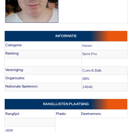
INFORMATIE
Categorie:
Heren
Ranking:
Semi-Pro
Vereniging:
Cues & Balls
Organisatie:
SBN
Nationale Spelersnr.:
24846
RANGLIJSTEN PLAATSING
Ranglijst
Plaats
Deelnemers
2025