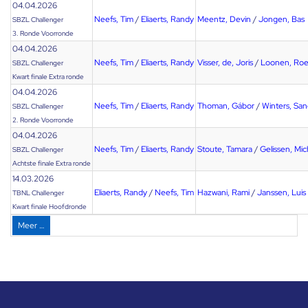
04.04.2026
Neefs, Tim
/
Eliaerts, Randy
Meentz, Devin
/
Jongen, Bas
SBZL Challenger
3. Ronde Voorronde
04.04.2026
Neefs, Tim
/
Eliaerts, Randy
Visser, de, Joris
/
Loonen, Roe
SBZL Challenger
Kwart finale Extra ronde
04.04.2026
Neefs, Tim
/
Eliaerts, Randy
Thoman, Gábor
/
Winters, Sa
SBZL Challenger
2. Ronde Voorronde
04.04.2026
Neefs, Tim
/
Eliaerts, Randy
Stoute, Tamara
/
Gelissen, Mic
SBZL Challenger
Achtste finale Extra ronde
14.03.2026
Eliaerts, Randy
/
Neefs, Tim
Hazwani, Rami
/
Janssen, Luis
TBNL Challenger
Kwart finale Hoofdronde
Meer …