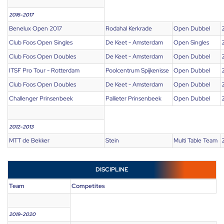
2016-2017
Benelux Open 2017
Rodahal Kerkrade
Open Dubbel
Club Foos Open Singles
De Keet - Amsterdam
Open Singles
Club Foos Open Doubles
De Keet - Amsterdam
Open Dubbel
ITSF Pro Tour - Rotterdam
Poolcentrum Spijkenisse
Open Dubbel
Club Foos Open Doubles
De Keet - Amsterdam
Open Dubbel
Challenger Prinsenbeek
Pallieter Prinsenbeek
Open Dubbel
2012-2013
MTT de Bekker
Stein
Multi Table Team
DISCIPLINE
Team
Competites
2019-2020