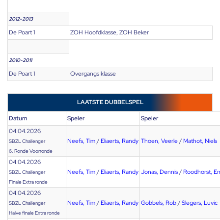
2012-2013
De Poart 1
ZOH Hoofdklasse, ZOH Beker
2010-2011
De Poart 1
Overgangs klasse
LAATSTE DUBBELSPEL
Datum
Speler
Speler
04.04.2026
Neefs, Tim
/
Eliaerts, Randy
Thoen, Veerle
/
Mathot, Niels
SBZL Challenger
6. Ronde Voorronde
04.04.2026
Neefs, Tim
/
Eliaerts, Randy
Jonas, Dennis
/
Roodhorst, Em
SBZL Challenger
Finale Extra ronde
04.04.2026
Neefs, Tim
/
Eliaerts, Randy
Gobbels, Rob
/
Slegers, Luvic
SBZL Challenger
Halve finale Extra ronde