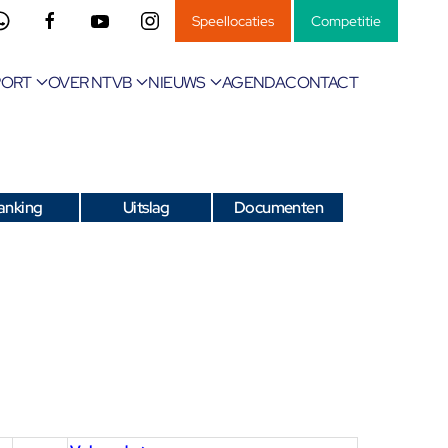
Speellocaties
Competitie
PORT
OVER NTVB
NIEUWS
AGENDA
CONTACT
anking
Uitslag
Documenten