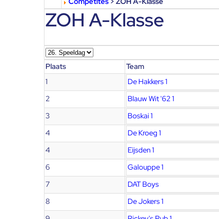
Competites
> ZOH A-Klasse
ZOH A-Klasse
Plaats
Team
1
De Hakkers 1
2
Blauw Wit '62 1
3
Boskai 1
4
De Kroeg 1
4
Eijsden 1
6
Galouppe 1
7
DAT Boys
8
De Jokers 1
9
Rickey's Pub 1