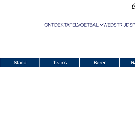
ONTDEK TAFELVOETBAL
WEDSTRIJDS
Stand
Teams
Beker
R