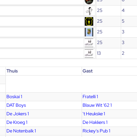
25
4
25
5
25
3
25
3
13
2
Thuis
Gast
Boskai 1
Fratelli 1
DAT Boys
Blauw Wit '62 1
De Jokers 1
't Heukske 1
De Kroeg 1
De Hakkers 1
De Notenbalk 1
Rickey's Pub 1