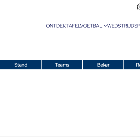
ONTDEK TAFELVOETBAL
WEDSTRIJDS
Stand
Teams
Beker
R