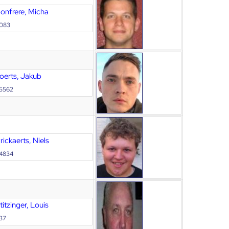
onfrere, Micha
083
oerts, Jakub
5562
rickaerts, Niels
4834
titzinger, Louis
37