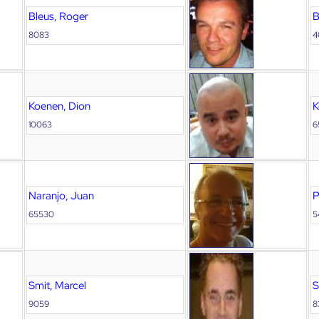
Bleus, Roger
B
8083
4
Koenen, Dion
K
10063
6
Naranjo, Juan
P
65530
5
Smit, Marcel
S
9059
8