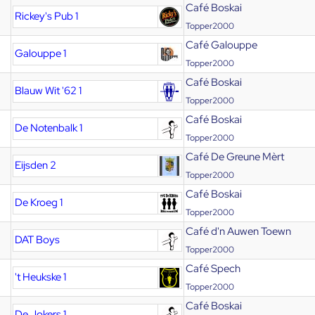
Café Boskai
Rickey's Pub 1
Topper2000
Café Galouppe
Galouppe 1
Topper2000
Café Boskai
Blauw Wit '62 1
Topper2000
Café Boskai
De Notenbalk 1
Topper2000
Café De Greune Mèrt
Eijsden 2
Topper2000
Café Boskai
De Kroeg 1
Topper2000
Café d'n Auwen Toewn
DAT Boys
Topper2000
Café Spech
't Heukske 1
Topper2000
Café Boskai
De Jokers 1