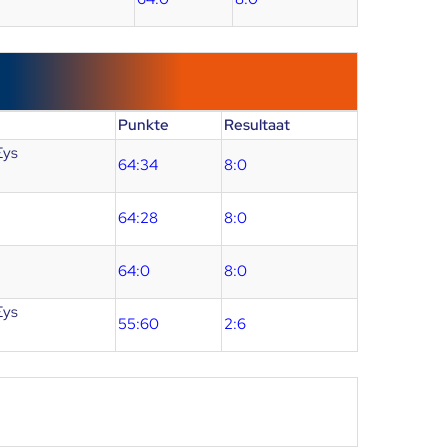
Punkte
Resultaat
Eys
64:34
8:0
64:28
8:0
64:0
8:0
Eys
55:60
2:6