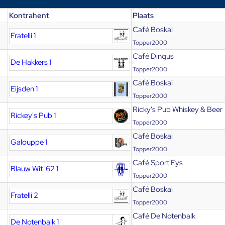
Kontrahent
Plaats
Café Boskai
Fratelli 1
Topper2000
Café Dingus
De Hakkers 1
Topper2000
Café Boskai
Eijsden 1
Topper2000
Ricky's Pub Whiskey & Beer
Rickey's Pub 1
Topper2000
Café Boskai
Galouppe 1
Topper2000
Café Sport Eys
Blauw Wit '62 1
Topper2000
Café Boskai
Fratelli 2
Topper2000
Café De Notenbalk
De Notenbalk 1