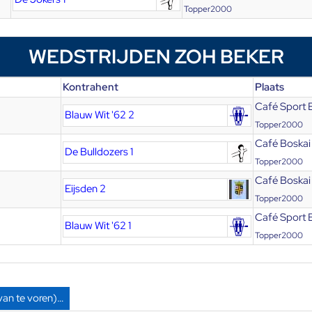
Topper2000
WEDSTRIJDEN ZOH BEKER
Kontrahent
Plaats
Café Sport 
Blauw Wit '62 2
Topper2000
Café Boskai
De Bulldozers 1
Topper2000
Café Boskai
Eijsden 2
Topper2000
Café Sport 
Blauw Wit '62 1
Topper2000
van te voren)…