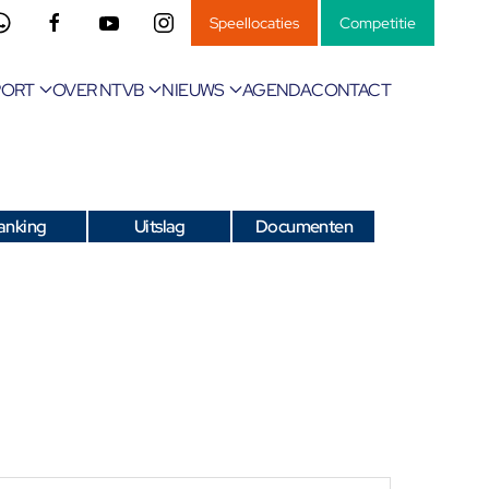
Speellocaties
Competitie
PORT
OVER NTVB
NIEUWS
AGENDA
CONTACT
anking
Uitslag
Documenten