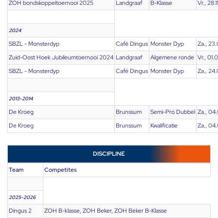
ZOH bondskoppeltoernooi 2025
Landgraaf
B-Klasse
Vr., 28.
2024
SBZL - Monsterdyp
Café Dingus
Monster Dyp
Za., 23
Zuid-Oost Hoek Jubileumtoernooi 2024
Landgraaf
Algemene ronde
Vr., 01
SBZL - Monsterdyp
Café Dingus
Monster Dyp
Za., 24
2013-2014
De Kroeg
Brunssum
Semi-Pro Dubbel
Za., 04
De Kroeg
Brunssum
Kwalificatie
Za., 04
DISCIPLINE
Team
Competites
2025-2026
Dingus 2
ZOH B-klasse, ZOH Beker, ZOH Beker B-Klasse