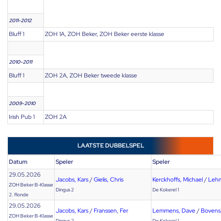
2011-2012
Bluff 1
ZOH 1A, ZOH Beker, ZOH Beker eerste klasse
2010-2011
Bluff 1
ZOH 2A, ZOH Beker tweede klasse
2009-2010
Irish Pub 1
ZOH 2A
LAATSTE DUBBELSPEL
Datum
Speler
Speler
29.05.2026
Jacobs, Kars
/
Gielis, Chris
Kerckhoffs, Michael
/
Lehm
ZOH Beker B-Klasse
Dingus 2
De Kokerel 1
2. Ronde
29.05.2026
Jacobs, Kars
/
Franssen, Fer
Lemmens, Dave
/
Bovens,
ZOH Beker B-Klasse
Dingus 2
De Kokerel 1