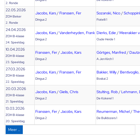
2. Ronde
22.05.2026
Jacobs, Kars
/
Franssen, Fer
Sozanski, Nico
/
Schoppink
ZOH Beker
Dingus 2
Fratelli 1
2. Ronde
24.04.2026
Jacobs, Kars
/
Vanderheyden, Frank
Dierks, Edie
/
Meerakker v
ZOH B-klasse
Dingus 2
Oude Heide 1
24. Speeldag
10.04.2026
Franssen, Fer
/
Jacobs, Kars
Görtges, Manfred
/
Dautz
ZOH B-klasse
Dingus 2
A Jen Kirch 1
23. Speeldag
27.03.2026
Jacobs, Kars
/
Franssen, Fer
Bakker, Willy
/
Bentivoglio,
ZOH B-klasse
Dingus 2
Boskai 2
22. Speeldag
20.03.2026
Jacobs, Kars
/
Gielis, Chris
Stulting, Rob
/
Lehmann, 
ZOH B-klasse
Dingus 2
De Kokerel 1
21. Speeldag
13.03.2026
Franssen, Fer
/
Jacobs, Kars
Reumerman, Michel
/
The
ZOH B-klasse
Dingus 2
De Bulldozers 1
20. Speeldag
Meer …