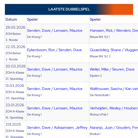
LAATSTE DUBBELSPEL
Datum
Speler
Speler
29.05.2026
Senden, Dave
/
Lenssen, Maurice
Hanssen, Rick
/
Wenders, De
ZOH Beker
De Kroeg 1
Blauw Wit '62 1
3. Ronde
22.05.2026
Eykenboom, Ron
/
Senden, Dave
Quaedvlieg, Shane
/
Vluggen
ZOH Beker
De Kroeg 1
Blauw Wit '62 3
2. Ronde
20.03.2026
Senden, Dave
/
Lenssen, Maurice
Weller, Mike
/
Seuren, Dave
ZOH A-Klasse
De Kroeg 1
Eijsden 2
21. Speeldag
13.03.2026
Senden, Dave
/
Lenssen, Maurice
Walthouwer, Sascha
/
Kan van
ZOH A-Klasse
De Kroeg 1
De Notenbalk 1
20. Speeldag
23.01.2026
Senden, Dave
/
Lenssen, Maurice
Verheijden, Wesley
/
Houben,
ZOH A-Klasse
De Kroeg 1
Rickey's Pub 1
16. Speeldag
21.11.2025
Senden, Dave
/
Adriaanssen, Jeffrey
Naranjo, Juan
/
Gouders, Fr
ZOH A-Klasse
De Kroeg 1
Boskai 1
10. Speeldag