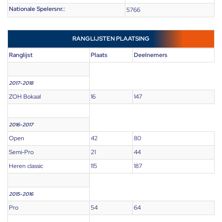
Nationale Spelersnr.:
5766
RANGLIJSTEN PLAATSING
Ranglijst
Plaats
Deelnemers
2017-2018
ZOH Bokaal
16
147
2016-2017
Open
42
80
Semi-Pro
21
44
Heren classic
115
187
2015-2016
Pro
54
64