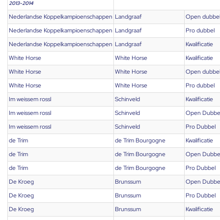
2013-2014
Nederlandse Koppelkampioenschappen
Landgraaf
Open dubbe
Nederlandse Koppelkampioenschappen
Landgraaf
Pro dubbel
Nederlandse Koppelkampioenschappen
Landgraaf
Kwalificatie
White Horse
White Horse
Kwalificatie
White Horse
White Horse
Open dubbe
White Horse
White Horse
Pro dubbel
Im weissem rossl
Schinveld
Kwalificatie
Im weissem rossl
Schinveld
Open Dubbe
Im weissem rossl
Schinveld
Pro Dubbel
de Trim
de Trim Bourgogne
Kwalificatie
de Trim
de Trim Bourgogne
Open Dubbe
de Trim
de Trim Bourgogne
Pro Dubbel
De Kroeg
Brunssum
Open Dubbe
De Kroeg
Brunssum
Pro Dubbel
De Kroeg
Brunssum
Kwalificatie