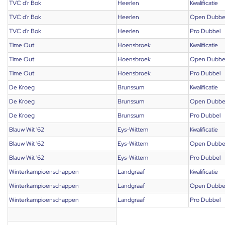
TVC d'r Bok
Heerlen
Kwalificatie
TVC d'r Bok
Heerlen
Open Dubbe
TVC d'r Bok
Heerlen
Pro Dubbel
Time Out
Hoensbroek
Kwalificatie
Time Out
Hoensbroek
Open Dubbe
Time Out
Hoensbroek
Pro Dubbel
De Kroeg
Brunssum
Kwalificatie
De Kroeg
Brunssum
Open Dubbe
De Kroeg
Brunssum
Pro Dubbel
Blauw Wit '62
Eys-Wittem
Kwalificatie
Blauw Wit '62
Eys-Wittem
Open Dubbe
Blauw Wit '62
Eys-Wittem
Pro Dubbel
Winterkampioenschappen
Landgraaf
Kwalificatie
Winterkampioenschappen
Landgraaf
Open Dubbe
Winterkampioenschappen
Landgraaf
Pro Dubbel