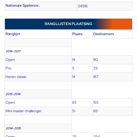
Nationale Spelersnr.:
54918
RANGLIJSTEN PLAATSING
Ranglijst
Plaats
Deelnemers
2016-2017
Open
14
80
Pro
5
29
Heren classic
14
187
2015-2016
Open
65
155
Mini master challenger
51
69
2014-2015
Open
25
254