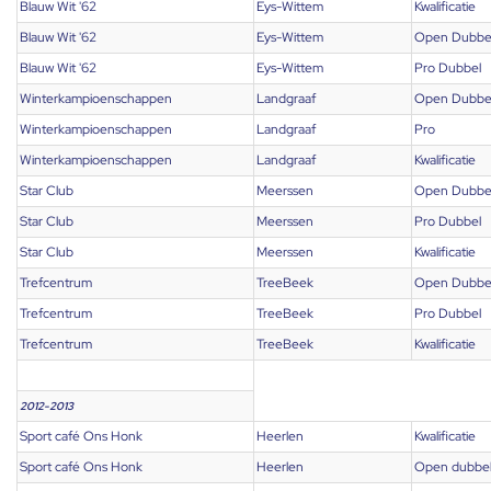
Blauw Wit '62
Eys-Wittem
Kwalificatie
Blauw Wit '62
Eys-Wittem
Open Dubbe
Blauw Wit '62
Eys-Wittem
Pro Dubbel
Winterkampioenschappen
Landgraaf
Open Dubbe
Winterkampioenschappen
Landgraaf
Pro
Winterkampioenschappen
Landgraaf
Kwalificatie
Star Club
Meerssen
Open Dubbe
Star Club
Meerssen
Pro Dubbel
Star Club
Meerssen
Kwalificatie
Trefcentrum
TreeBeek
Open Dubbe
Trefcentrum
TreeBeek
Pro Dubbel
Trefcentrum
TreeBeek
Kwalificatie
2012-2013
Sport café Ons Honk
Heerlen
Kwalificatie
Sport café Ons Honk
Heerlen
Open dubbe