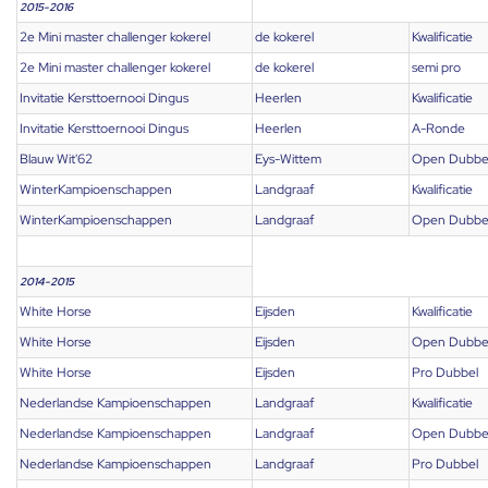
2015-2016
2e Mini master challenger kokerel
de kokerel
Kwalificatie
2e Mini master challenger kokerel
de kokerel
semi pro
Invitatie Kersttoernooi Dingus
Heerlen
Kwalificatie
Invitatie Kersttoernooi Dingus
Heerlen
A-Ronde
Blauw Wit'62
Eys-Wittem
Open Dubbe
WinterKampioenschappen
Landgraaf
Kwalificatie
WinterKampioenschappen
Landgraaf
Open Dubbe
2014-2015
White Horse
Eijsden
Kwalificatie
White Horse
Eijsden
Open Dubbe
White Horse
Eijsden
Pro Dubbel
Nederlandse Kampioenschappen
Landgraaf
Kwalificatie
Nederlandse Kampioenschappen
Landgraaf
Open Dubbe
Nederlandse Kampioenschappen
Landgraaf
Pro Dubbel