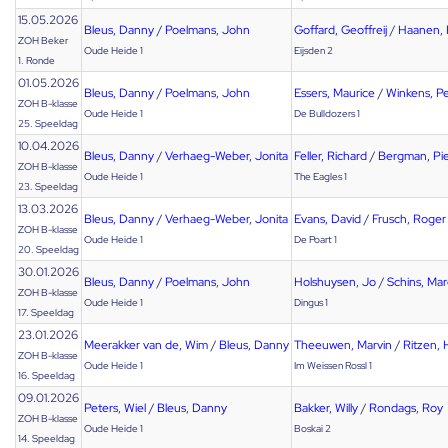
15.05.2026
Bleus, Danny
/
Poelmans, John
Goffard, Geoffreij
/
Haanen,
ZOH Beker
Oude Heide 1
Eijsden 2
1. Ronde
01.05.2026
Bleus, Danny
/
Poelmans, John
Essers, Maurice
/
Winkens, P
ZOH B-klasse
Oude Heide 1
De Bulldozers 1
25. Speeldag
10.04.2026
Bleus, Danny
/
Verhaeg-Weber, Jonita
Feller, Richard
/
Bergman, Pie
ZOH B-klasse
Oude Heide 1
The Eagles 1
23. Speeldag
13.03.2026
Bleus, Danny
/
Verhaeg-Weber, Jonita
Evans, David
/
Frusch, Roger
ZOH B-klasse
Oude Heide 1
De Poart 1
20. Speeldag
30.01.2026
Bleus, Danny
/
Poelmans, John
Holshuysen, Jo
/
Schins, Mar
ZOH B-klasse
Oude Heide 1
Dingus 1
17. Speeldag
23.01.2026
Meerakker van de, Wim
/
Bleus, Danny
Theeuwen, Marvin
/
Ritzen, 
ZOH B-klasse
Oude Heide 1
Im Weissen Rossl 1
16. Speeldag
09.01.2026
Peters, Wiel
/
Bleus, Danny
Bakker, Willy
/
Rondags, Roy
ZOH B-klasse
Oude Heide 1
Boskai 2
14. Speeldag