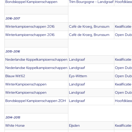
Bondskoppel Kampioenschappen
Trim Bourgogne - Landgraaf
Hoofdklas
2016-2017
Winterkampioenschappen 2016
Café de Kroeg, Brunssum
Kwalificatie
Winterkampioenschappen 2016
Café de Kroeg, Brunssum
Open Dub
2015-2016
Nederlandse Koppelkampioenschappen
Landgraaf
Kwalificatie
Nederlandse Koppelkampioenschappen
Landgraaf
Open Dub
Blauw Wit'62
Eys-Wittem
Open Dub
WinterKampioenschappen
Landgraaf
Kwalificatie
WinterKampioenschappen
Landgraaf
Open Dub
Bondskoppel Kampioenschappen ZOH
Landgraaf
Hoofdklas
2014-2015
White Horse
Eijsden
Kwalificatie