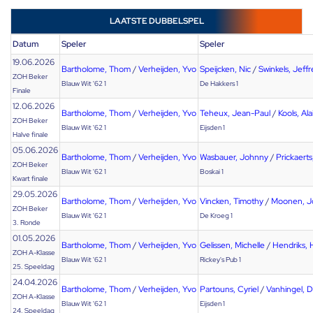
LAATSTE DUBBELSPEL
Datum
Speler
Speler
19.06.2026
Bartholome, Thom
/
Verheijden, Yvo
Speijcken, Nic
/
Swinkels, Jeffr
ZOH Beker
Blauw Wit '62 1
De Hakkers 1
Finale
12.06.2026
Bartholome, Thom
/
Verheijden, Yvo
Teheux, Jean-Paul
/
Kools, Ala
ZOH Beker
Blauw Wit '62 1
Eijsden 1
Halve finale
05.06.2026
Bartholome, Thom
/
Verheijden, Yvo
Wasbauer, Johnny
/
Prickaerts
ZOH Beker
Blauw Wit '62 1
Boskai 1
Kwart finale
29.05.2026
Bartholome, Thom
/
Verheijden, Yvo
Vincken, Timothy
/
Moonen, J
ZOH Beker
Blauw Wit '62 1
De Kroeg 1
3. Ronde
01.05.2026
Bartholome, Thom
/
Verheijden, Yvo
Gelissen, Michelle
/
Hendriks,
ZOH A-Klasse
Blauw Wit '62 1
Rickey's Pub 1
25. Speeldag
24.04.2026
Bartholome, Thom
/
Verheijden, Yvo
Partouns, Cyriel
/
Vanhingel, 
ZOH A-Klasse
Blauw Wit '62 1
Eijsden 1
24. Speeldag