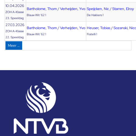
10.04.2026
Bartholome, Thom
/
Verheijden, Yvo
Speijcken, Nic
/
Starren, Elroy
ZOH A-Klasse
Blauw Wit '62 1
De Hakkers 1
23. Speeldag
27.03.2026
Bartholome, Thom
/
Verheijden, Yvo
Heuser, Tobias
/
Sozanski, Nic
ZOH A-Klasse
Blauw Wit '62 1
Fratelli 1
22. Speeldag
Meer …