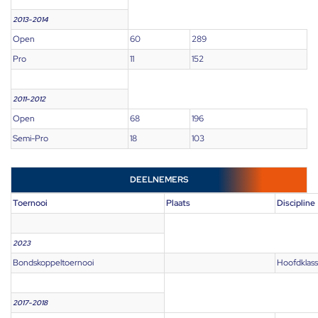
2013-2014
Open
60
289
Pro
11
152
2011-2012
Open
68
196
Semi-Pro
18
103
DEELNEMERS
Toernooi
Plaats
Discipline
2023
Bondskoppeltoernooi
Hoofdklas
2017-2018