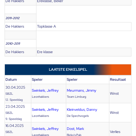
De Hakkers
Ereklasse, Beker
2011-2012
De Hakkers
Topklasse A
2010-2011
De Hakkers
Ere klasse
LAATSTE ENKELSPEL
Datum
Speler
Speler
Resultaat
30.04.2025
Swinkels, Jeffrey
Meurmans, Jimmy
Winst
SBZL
Leonhakkers
Team Limburg
12. Speeldag
23.04.2025
Swinkels, Jeffrey
Kleinveldus, Danny
Winst
SBZL
Leonhakkers
De Spechvogels
9. Speeldag
16.04.2025
Swinkels, Jeffrey
Dost, Mark
Verlies
SBZL
Leonhakkers
Ricky's Pub