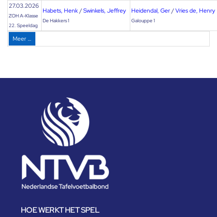
27.03.2026
Habets, Henk
/
Swinkels, Jeffrey
Heidendal, Ger
/
Vries de, Henry
ZOH A-Klasse
De Hakkers 1
Galouppe 1
22. Speeldag
Meer …
HOE WERKT HET SPEL