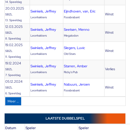
14. Speeldag
20.03.2025
Swinkels, Jeffrey
Eijndhoven, van, Eric
Winst
SBZL
Leonhakkers
Foosbrabant
13. Speeldag
12.03.2025
Swinkels, Jeffrey
Seetsen, Menno
Winst
SBZL
Leonhakkers
Megalodon
8. Speeldag
19.02.2025
Swinkels, Jeffrey
Slegers, Luvic
Winst
SBZL
Leonhakkers
Old Stars
11. Speeldag
19.12.2024
Swinkels, Jeffrey
Starren, Amber
Verlies
SBZL
Leonhakkers
Ricky's Pub
7. Speeldag
05.12.2024
Swinkels, Jeffrey
Nabuurs, Jeroen
Winst
SBZL
Leonhakkers
Foosbrabant
6. Speeldag
Meer …
LAATSTE DUBBELSPEL
Datum
Speler
Speler