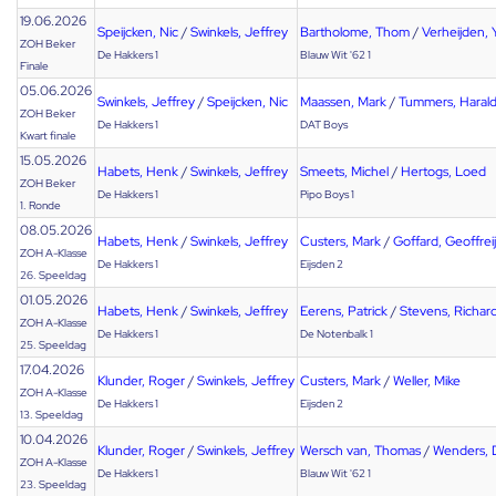
19.06.2026
Speijcken, Nic
/
Swinkels, Jeffrey
Bartholome, Thom
/
Verheijden, 
ZOH Beker
De Hakkers 1
Blauw Wit '62 1
Finale
05.06.2026
Swinkels, Jeffrey
/
Speijcken, Nic
Maassen, Mark
/
Tummers, Haral
ZOH Beker
De Hakkers 1
DAT Boys
Kwart finale
15.05.2026
Habets, Henk
/
Swinkels, Jeffrey
Smeets, Michel
/
Hertogs, Loed
ZOH Beker
De Hakkers 1
Pipo Boys 1
1. Ronde
08.05.2026
Habets, Henk
/
Swinkels, Jeffrey
Custers, Mark
/
Goffard, Geoffreij
ZOH A-Klasse
De Hakkers 1
Eijsden 2
26. Speeldag
01.05.2026
Habets, Henk
/
Swinkels, Jeffrey
Eerens, Patrick
/
Stevens, Richar
ZOH A-Klasse
De Hakkers 1
De Notenbalk 1
25. Speeldag
17.04.2026
Klunder, Roger
/
Swinkels, Jeffrey
Custers, Mark
/
Weller, Mike
ZOH A-Klasse
De Hakkers 1
Eijsden 2
13. Speeldag
10.04.2026
Klunder, Roger
/
Swinkels, Jeffrey
Wersch van, Thomas
/
Wenders, 
ZOH A-Klasse
De Hakkers 1
Blauw Wit '62 1
23. Speeldag