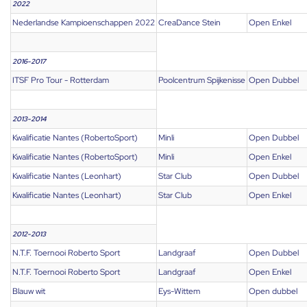
2022
Nederlandse Kampioenschappen 2022
CreaDance Stein
Open Enkel
2016-2017
ITSF Pro Tour - Rotterdam
Poolcentrum Spijkenisse
Open Dubbel
2013-2014
Kwalificatie Nantes (RobertoSport)
Minli
Open Dubbel
Kwalificatie Nantes (RobertoSport)
Minli
Open Enkel
Kwalificatie Nantes (Leonhart)
Star Club
Open Dubbel
Kwalificatie Nantes (Leonhart)
Star Club
Open Enkel
2012-2013
N.T.F. Toernooi Roberto Sport
Landgraaf
Open Dubbel
N.T.F. Toernooi Roberto Sport
Landgraaf
Open Enkel
Blauw wit
Eys-Wittem
Open dubbel