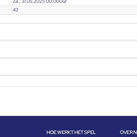
Za., 31.05.2025 00:00Uur
42
HOE WERKT HET SPEL
OVER 