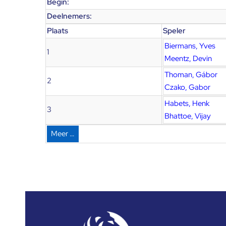
Begin:
Deelnemers:
Plaats
Speler
Biermans, Yves
1
Meentz, Devin
Thoman, Gábor
2
Czako, Gabor
Habets, Henk
3
Bhattoe, Vijay
Meer …