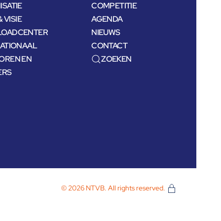
SATIE
COMPETITIE
& VISIE
AGENDA
OADCENTER
NIEUWS
NATIONAAL
CONTACT
OREN EN
ZOEKEN
ERS
©
2026
NTVB. All rights reserved.