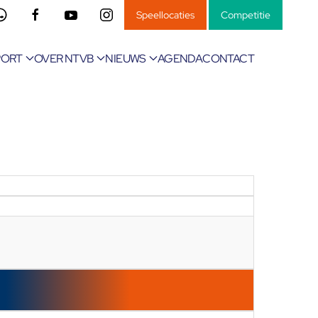
Speellocaties
Competitie
PORT
OVER NTVB
NIEUWS
AGENDA
CONTACT