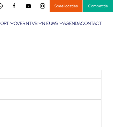
Speellocaties
Competitie
PORT
OVER NTVB
NIEUWS
AGENDA
CONTACT