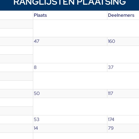
RANGLIJSTEN PLAATSING
Plaats
Deelnemers
47
160
8
37
50
117
53
174
14
79