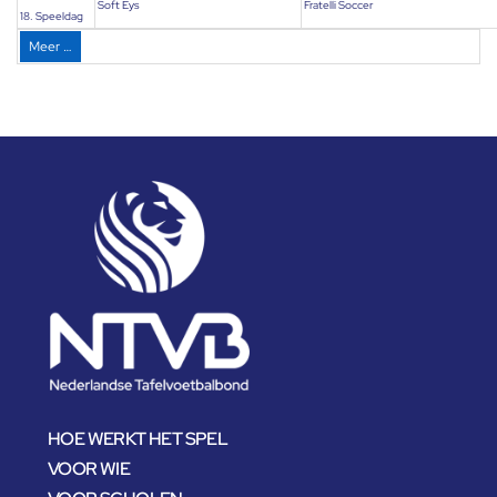
Soft Eys
Fratelli Soccer
18. Speeldag
Meer …
HOE WERKT HET SPEL
VOOR WIE