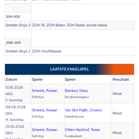
2011-2012
Smidter Boys 3
ZOH 1A, ZOH Beker, ZOH Beker eerste klasse
2010-2011
Smidter Boys 2
ZOH Hoofdklasse
LAATSTE ENKELSPEL
Datum
Speler
Speler
Resultaat
11.06.2026
Smeets, Rowan
Bardoul, Davy
Winst
SBZL
Soft Eys
De Spechvogels 1
11. Speeldag
04.06.2026
Smeets, Rowan
Van Sint Feijth, Charon
Winst
SBZL
Soft Eys
Fratelli Soccer
18. Speeldag
21.05.2026
Smeets, Rowan
Otten-Kerkhof, Tessa
Winst
SBZL
Soft Eys
Foosbrabant