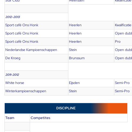
Star Club
Meerssen
Kwalificatie
2012-2013
Sport café Ons Honk
Heerlen
Kwalificatie
Sport café Ons Honk
Heerlen
Open dub
Sport café Ons Honk
Heerlen
Pro
Nederlandse Kampioenschappen
Stein
Open dub
De Kroeg
Brunssum
Open dub
2011-2012
White horse
Eijsden
Semi-Pro
Winterkampioenschappen
Stein
Semi-Pro
DISCIPLINE
Team
Competites