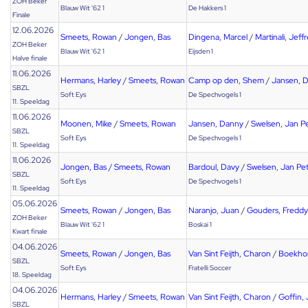
ZOH Beker
Blauw Wit '62 1
De Hakkers 1
Finale
12.06.2026
Smeets, Rowan
/
Jongen, Bas
Dingena, Marcel
/
Martinali, Jeff
ZOH Beker
Blauw Wit '62 1
Eijsden 1
Halve finale
11.06.2026
Hermans, Harley
/
Smeets, Rowan
Camp op den, Shem
/
Jansen, 
SBZL
Soft Eys
De Spechvogels 1
11. Speeldag
11.06.2026
Moonen, Mike
/
Smeets, Rowan
Jansen, Danny
/
Swelsen, Jan P
SBZL
Soft Eys
De Spechvogels 1
11. Speeldag
11.06.2026
Jongen, Bas
/
Smeets, Rowan
Bardoul, Davy
/
Swelsen, Jan Pe
SBZL
Soft Eys
De Spechvogels 1
11. Speeldag
05.06.2026
Smeets, Rowan
/
Jongen, Bas
Naranjo, Juan
/
Gouders, Freddy
ZOH Beker
Blauw Wit '62 1
Boskai 1
Kwart finale
04.06.2026
Smeets, Rowan
/
Jongen, Bas
Van Sint Feijth, Charon
/
Boekhor
SBZL
Soft Eys
Fratelli Soccer
18. Speeldag
04.06.2026
Hermans, Harley
/
Smeets, Rowan
Van Sint Feijth, Charon
/
Goffin, 
SBZL