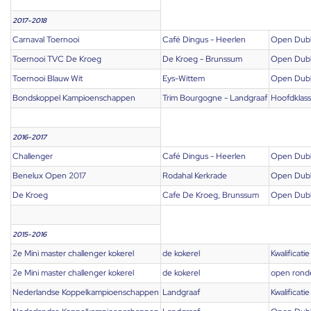
2017-2018
Carnaval Toernooi
Café Dingus - Heerlen
Open Dub
Toernooi TVC De Kroeg
De Kroeg - Brunssum
Open Dub
Toernooi Blauw Wit
Eys-Wittem
Open Dub
Bondskoppel Kampioenschappen
Trim Bourgogne - Landgraaf
Hoofdklas
2016-2017
Challenger
Café Dingus - Heerlen
Open Dub
Benelux Open 2017
Rodahal Kerkrade
Open Dub
De Kroeg
Cafe De Kroeg, Brunssum
Open Dub
2015-2016
2e Mini master challenger kokerel
de kokerel
Kwalificatie
2e Mini master challenger kokerel
de kokerel
open rond
Nederlandse Koppelkampioenschappen
Landgraaf
Kwalificatie