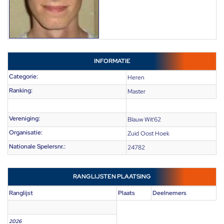
INFORMATIE
Categorie:
Heren
Ranking:
Master
Vereniging:
Blauw Wit'62
Organisatie:
Zuid Oost Hoek
Nationale Spelersnr.:
24782
RANGLIJSTEN PLAATSING
Ranglijst
Plaats
Deelnemers
2026