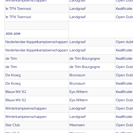
Winterkampioenschappen
Landgraaf
Open Dub
1e TFN Toernooi
Landgraaf
Kwalificatie
1e TFN Toernooi
Landgraaf
Open Dub
2013-2014
Nederlandse Koppelkampioenschappen
Landgraaf
Open dub
Nederlandse Koppelkampioenschappen
Landgraaf
Kwalificatie
de Trim
de Trim Bourgogne
Kwalificatie
de Trim
de Trim Bourgogne
Open Dub
De Kroeg
Brunssum
Open Dub
De Kroeg
Brunssum
Kwalificatie
Blauw Wit '62
Eys-Wittem
Kwalificatie
Blauw Wit '62
Eys-Wittem
Open Dub
Winterkampioenschappen
Landgraaf
Open Dub
Winterkampioenschappen
Landgraaf
Kwalificatie
Star Club
Meerssen
Open Dub