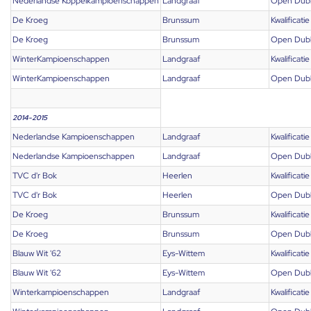
Nederlandse Koppelkampioenschappen
Landgraaf
Open Dub
De Kroeg
Brunssum
Kwalificatie
De Kroeg
Brunssum
Open Dub
WinterKampioenschappen
Landgraaf
Kwalificatie
WinterKampioenschappen
Landgraaf
Open Dub
2014-2015
Nederlandse Kampioenschappen
Landgraaf
Kwalificatie
Nederlandse Kampioenschappen
Landgraaf
Open Dub
TVC d'r Bok
Heerlen
Kwalificatie
TVC d'r Bok
Heerlen
Open Dub
De Kroeg
Brunssum
Kwalificatie
De Kroeg
Brunssum
Open Dub
Blauw Wit '62
Eys-Wittem
Kwalificatie
Blauw Wit '62
Eys-Wittem
Open Dub
Winterkampioenschappen
Landgraaf
Kwalificatie