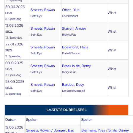
17. Speeldag
30.04.2026
Smeets, Rowan
Otten, Yuri
Winst
SBZL
Soft Eys
Foosbrabant
8. Speeldag
12.03.2026
Smeets, Rowan
Starren, Amber
Winst
SBZL
Soft Eys
Ricky's Pub
12. Speeldag
22.01.2026
Smeets, Rowan
Boekhorst, Hans
Winst
SBZL
Soft Eys
Fratelli Soccer
9. Speeldag
09.10.2025
Smeets, Rowan
Braek in de, Remy
Winst
SBZL
Soft Eys
Ricky's Pub
3. Speeldag
25.09.2025
Smeets, Rowan
Bardoul, Davy
Winst
SBZL
Soft Eys
De Spechvogels 1
2. Speeldag
LAATSTE DUBBELSPEL
Datum
Speler
Speler
19.06.2026
Smeets, Rowan
/
Jongen, Bas
Biermans, Yves
/
Smits, Danny