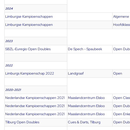
2024
Limburgse Kampioenschappen
Algemene 
Limburgse Kampioenschappen
Hoofdklas
2023
SBZL-Euregio Open Doubles
De Spech - Spaubeek
Open Dub
2022
Limburgs Kampioenschap 2022
Landgraaf
Open
2020-2021
Nederlandse Kampioenschappen 2021
Maaslandcentrum Elsloo
Open Class
Nederlandse Kampioenschappen 2021
Maaslandcentrum Elsloo
Open Dub
Nederlandse Kampioenschappen 2021
Maaslandcentrum Elsloo
Open Enke
Tilburg Open Doubles
Cues & Darts, Tilburg
Open Dub