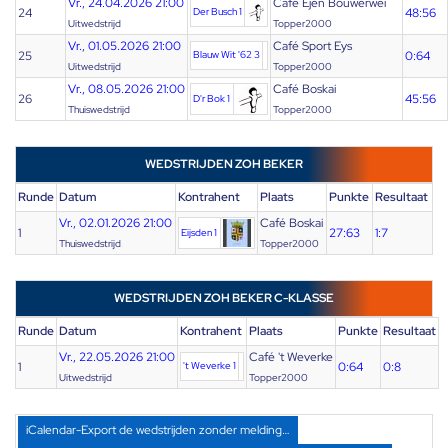
Vr., 24.04.2026 21:00
Cafe Ejen Bouwerwei
24
Der Busch 1
48:56
Uitwedstrijd
Topper2000
Vr., 01.05.2026 21:00
Café Sport Eys
25
Blauw Wit '62 3
0:64
Uitwedstrijd
Topper2000
Vr., 08.05.2026 21:00
Café Boskai
26
45:56
D'r Bok 1
Thuiswedstrijd
Topper2000
WEDSTRIJDEN ZOH BEKER
Runde
Datum
Kontrahent
Plaats
Punkte
Resultaat
Vr., 02.01.2026 21:00
Café Boskai
1
27:63
1:7
Eijsden 1
Thuiswedstrijd
Topper2000
WEDSTRIJDEN ZOH BEKER C-KLASSE
Runde
Datum
Kontrahent
Plaats
Punkte
Resultaat
Vr., 22.05.2026 21:00
Café 't Weverke
1
't Weverke 1
0:64
0:8
Uitwedstrijd
Topper2000
iCalendar-Export de wedstrijden zonder melding…