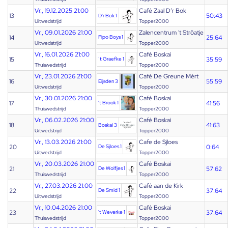
Vr., 19.12.2025 21:00
Café Zaal D’r Bok
13
50:43
D'r Bok 1
Uitwedstrijd
Topper2000
Vr., 09.01.2026 21:00
Zalencentrum 't Ströatje
14
Pipo Boys 1
25:64
Uitwedstrijd
Topper2000
Vr., 16.01.2026 21:00
Café Boskai
15
‘t Graefke 1
35:59
Thuiswedstrijd
Topper2000
Vr., 23.01.2026 21:00
Café De Greune Mèrt
16
55:59
Eijsden 3
Uitwedstrijd
Topper2000
Vr., 30.01.2026 21:00
Café Boskai
17
't Brook 1
41:56
Thuiswedstrijd
Topper2000
Vr., 06.02.2026 21:00
Café Boskai
18
41:63
Boskai 3
Uitwedstrijd
Topper2000
Vr., 13.03.2026 21:00
Cafe de Sjloes
20
De Sjloes 1
0:64
Uitwedstrijd
Topper2000
Vr., 20.03.2026 21:00
Café Boskai
21
De Wolfjes 1
57:62
Thuiswedstrijd
Topper2000
Vr., 27.03.2026 21:00
Café aan de Kirk
22
De Smid 1
37:64
Uitwedstrijd
Topper2000
Vr., 10.04.2026 21:00
Café Boskai
23
't Weverke 1
37:64
Thuiswedstrijd
Topper2000