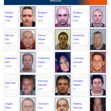
SPELER
Bartels,
Bruijnen,
Bruijnen,
Reggie
Fred
Marco
70156
8029
8044
Dijk van,
Eerens,
Hausmann,
Eric
Michel
Chris
70597
65478
70527
Hollanders,
Hollanders,
Loomans,
Bert
Sandy
Armand
70596
1342
431
Partouns,
Schobbe,
Mols, Mat
Mitchell
Marion
977
5077
87
Vogels,
Vrancken,
Walthie,
Peter
Guy
Herman