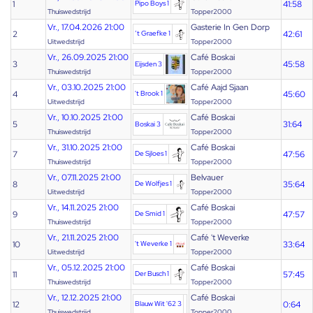
1
Pipo Boys 1
41:58
Thuiswedstrijd
Topper2000
Vr., 17.04.2026 21:00
Gasterie In Gen Dorp
2
‘t Graefke 1
42:61
Uitwedstrijd
Topper2000
Vr., 26.09.2025 21:00
Café Boskai
3
45:58
Eijsden 3
Thuiswedstrijd
Topper2000
Vr., 03.10.2025 21:00
Café Aajd Sjaan
4
't Brook 1
45:60
Uitwedstrijd
Topper2000
Vr., 10.10.2025 21:00
Café Boskai
5
31:64
Boskai 3
Thuiswedstrijd
Topper2000
Vr., 31.10.2025 21:00
Café Boskai
7
De Sjloes 1
47:56
Thuiswedstrijd
Topper2000
Vr., 07.11.2025 21:00
Belvauer
8
De Wolfjes 1
35:64
Uitwedstrijd
Topper2000
Vr., 14.11.2025 21:00
Café Boskai
9
De Smid 1
47:57
Thuiswedstrijd
Topper2000
Vr., 21.11.2025 21:00
Café 't Weverke
10
't Weverke 1
33:64
Uitwedstrijd
Topper2000
Vr., 05.12.2025 21:00
Café Boskai
11
Der Busch 1
57:45
Thuiswedstrijd
Topper2000
Vr., 12.12.2025 21:00
Café Boskai
12
Blauw Wit '62 3
0:64
Thuiswedstrijd
Topper2000