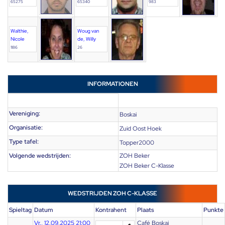
65275
65340
983
Walthie,
Woug van
Nicole
de, Willy
1186
26
INFORMATIONEN
Vereniging:
Boskai
Organisatie:
Zuid Oost Hoek
Type tafel:
Topper2000
Volgende wedstrijden:
ZOH Beker
ZOH Beker C-Klasse
WEDSTRIJDEN ZOH C-KLASSE
Spieltag
Datum
Kontrahent
Plaats
Punkte
Vr., 12.09.2025 21:00
Café Boskai