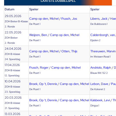
LAATSTE DUBBELSPEL
Datum
Speler
Speler
29.05.2026
Camp op den, Michel
/
Frusch, Jos
Libens, Jack
/
Hae
ZOH Beker B-Klasse
De Poart 1
De Bulldozers 1
2. Ronde
22.05.2026
Weijzen, Ben
/
Camp op den, Michel
Caldenborgh, van,
ZOH Beker
De Poart 1
Eijsden 2
2. Ronde
24.04.2026
Camp op den, Michel
/
Otten, Thijs
Theeuwen, Marvin
ZOH B-klasse
De Poart 1
Im Weissen Rossl 1
24. Speeldag
17.04.2026
Frusch, Roger
/
Camp op den, Michel
Andriolo, Ralph
/
D
ZOH B-klasse
De Poart 1
Blauw Wit '62 2
12. Speeldag
10.04.2026
Broek, Op 't, Dennis
/
Camp op den, Michel
Lebon, Dave
/
Pau
ZOH B-klasse
De Poart 1
De Kokerel 2
23. Speeldag
20.03.2026
Broek, Op 't, Dennis
/
Camp op den, Michel
Kalsbeek, Levi
/
Th
ZOH B-klasse
De Poart 1
Dingus 1
21. Speeldag
13.03.2026