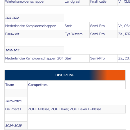
Winterkampioenschappen
Landgraaf
Kwalificatie
Vr., 13.
2011-2012
Nederlandse Kampioenschappen
Stein
Semi-Pro
Vr., 06
Blauw wit
Eys-Wittem
Semi-Pro
Za., 17.1
2010-2011
Nederlandse Kampioenschappen 2011
Stein
Semi-Pro
Za., 23
DISCIPLINE
Team
Competites
2025-2026
De Poart 1
ZOH B-klasse, ZOH Beker, ZOH Beker B-Klasse
2024-2025