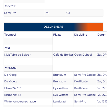
2011-2012
Semi-Pro
74
103
DEELNEMERS
Toernooi
Plaats
Discipline
Datum
2018
MultiTable de Bekker
Café de Bekker
Open Dubbel
Za., 07
2013-2014
De Kroeg
Brunssum
Semi-Pro Dubbel
Za., 04
De Kroeg
Brunssum
Kwalificatie
Za., 04
Blauw Wit '62
Eys-Wittem
Kwalificatie
Vr., 27.
Blauw Wit '62
Eys-Wittem
Semi-Pro Dubbel
Vr., 27.
Winterkampioenschappen
Landgraaf
Semi-Pro
Vr., 13.