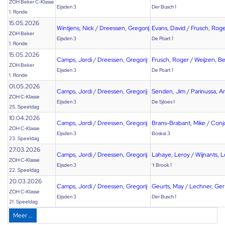
ZOH Beker C-Klasse
Eijsden 3
Der Busch 1
1. Ronde
15.05.2026
Wintjens, Nick
/
Dreessen, Gregorij
Evans, David
/
Frusch, Rog
ZOH Beker
Eijsden 3
De Poart 1
1. Ronde
15.05.2026
Camps, Jordi
/
Dreessen, Gregorij
Frusch, Roger
/
Weijzen, B
ZOH Beker
Eijsden 3
De Poart 1
1. Ronde
01.05.2026
Camps, Jordi
/
Dreessen, Gregorij
Senden, Jim
/
Parinussa, A
ZOH C-Klasse
Eijsden 3
De Sjloes 1
25. Speeldag
10.04.2026
Camps, Jordi
/
Dreessen, Gregorij
Brans-Brabant, Mike
/
Conjo
ZOH C-Klasse
Eijsden 3
Boskai 3
23. Speeldag
27.03.2026
Camps, Jordi
/
Dreessen, Gregorij
Lahaye, Leroy
/
Wijnants, 
ZOH C-Klasse
Eijsden 3
't Brook 1
22. Speeldag
20.03.2026
Camps, Jordi
/
Dreessen, Gregorij
Geurts, May
/
Lechner, Ger
ZOH C-Klasse
Eijsden 3
Der Busch 1
21. Speeldag
Meer …