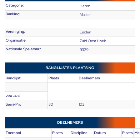
Categorie:
Heren
Ranking:
Master
Vereniging:
Eijsden
Organisatie:
Zuid Oost Hoek
Nationale Spelersnr.:
9329
RANGLIJSTEN PLAATSING
Ranglijst
Plaats
Deelnemers
2011-2012
Semi-Pro
80
103
DEELNEMERS
Toernooi
Plaats
Discipline
Datum
Plaats
Me