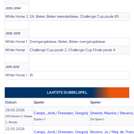
2013-2014
White Horse 2
2A, Beker, Beker tweedeklasse, Challenge Cup poule B5
2012-2013
White Horse 1
Overgangsklasse, Beker, Beker overgangsklasse
White Horse
Challenge Cup poule 2, Challenge Cup Finale poule 4
2011-2012
White Horse 1
1A
LAATSTE DUBBELSPEL
Datum
Speler
Speler
29.05.2026
Camps, Jordi
/
Dreessen, Gregorij
Smeets, Maurice
/
Stevens,
ZOH Beker C-Klasse
Eijsden 3
De Sjloes 1
2. Ronde
22.05.2026
Camps, Jordi
/
Dreessen, Gregorij
Bovens, Jo
/
Meij, de, Franc