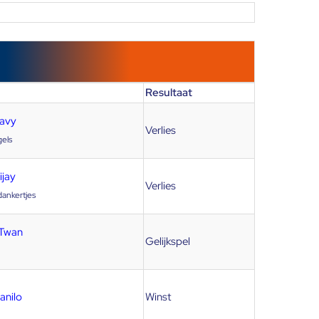
Resultaat
Davy
Verlies
els
ijay
Verlies
dankertjes
 Twan
Gelijkspel
anilo
Winst