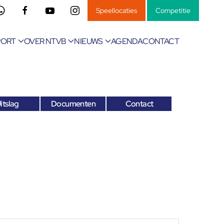
Speellocaties
Competitie
PORT
OVER NTVB
NIEUWS
AGENDA
CONTACT
itslag
Documenten
Contact