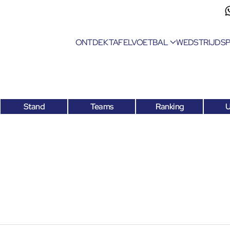
ONTDEK TAFELVOETBAL
WEDSTRIJDS
Stand
Teams
Ranking
U