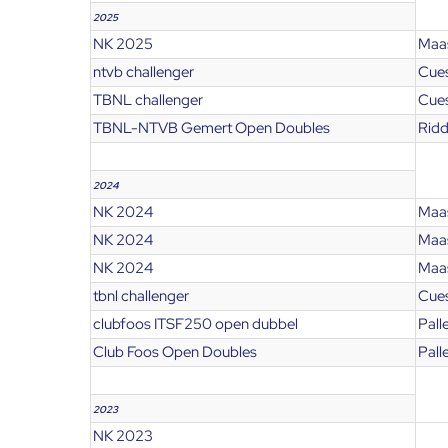
2025
NK 2025
Maas
ntvb challenger
Cues
TBNL challenger
Cues
TBNL-NTVB Gemert Open Doubles
Ridd
2024
NK 2024
Maas
NK 2024
Maas
NK 2024
Maas
tbnl challenger
Cues
clubfoos ITSF250 open dubbel
Pall
Club Foos Open Doubles
Pall
2023
NK 2023