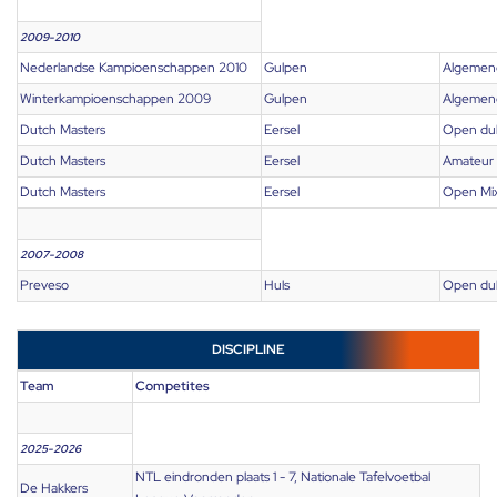
2009-2010
Nederlandse Kampioenschappen 2010
Gulpen
Algemen
Winterkampioenschappen 2009
Gulpen
Algemen
Dutch Masters
Eersel
Open du
Dutch Masters
Eersel
Amateur
Dutch Masters
Eersel
Open Mi
2007-2008
Preveso
Huls
Open du
DISCIPLINE
Team
Competites
2025-2026
NTL eindronden plaats 1 - 7, Nationale Tafelvoetbal
De Hakkers