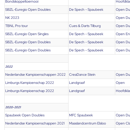
Bondskoppeltoernooi
Hoofdkla
SBZL-Euregio Open Doubles
De Spech - Spaubeek
Open Du
NK 2023
Open Du
TBNL Pro tour
Cues & Darts Tilburg
Open Du
SBZL-Euregio Open Singles
De Spech - Spaubeek
Open En
SBZL-Euregio Open Doubles
De Spech - Spaubeek
Open Du
SBZL-Euregio Open Doubles
De Spech - Spaubeek
Open Du
2022
Nederlandse Kampioenschappen 2022
CreaDance Stein
Open Du
Limburgs Kampioenschap 2022
Landgraaf
Open
Limburgs Kampioenschap 2022
Landgraaf
Hoofdkla
2020-2021
Spaubeek Open Doubles
MFC Spaubeek
Open Du
Nederlandse Kampioenschappen 2021
Maaslandcentrum Elsloo
Open Cla