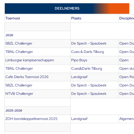
DEELNEMERS
Toernooi
Plaats
Disciplin
2026
SBZL Challenger
De Spech - Spaubeek
Open Du
TBNL Challenger
Cues & Darts Tilburg
Open Du
Limburgse kampioenschappen
Pipo Boys
Open
TBNL Challenger
Cues&Darts Tilburg
Open du
Cafe Dierks Toernooi 2026
Landgraaf
Open Ro
SBZL Challenger
De Spech - Spaubeek
Open Du
NTVB Challenger
De Spech - Spaubeek
Open Du
2025-2026
ZOH bondskoppeltoernooi 2025
Landgraaf
Algemen