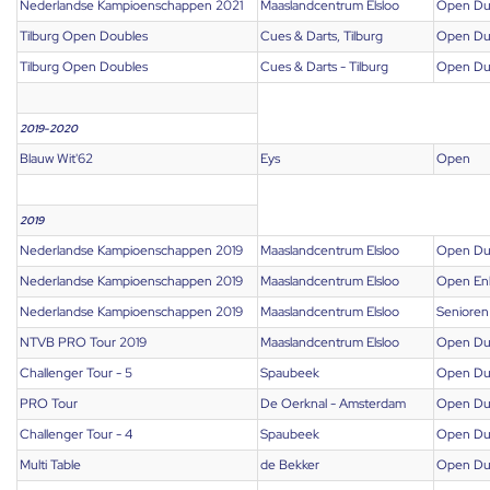
Nederlandse Kampioenschappen 2021
Maaslandcentrum Elsloo
Open Du
Tilburg Open Doubles
Cues & Darts, Tilburg
Open Du
Tilburg Open Doubles
Cues & Darts - Tilburg
Open Du
2019-2020
Blauw Wit'62
Eys
Open
2019
Nederlandse Kampioenschappen 2019
Maaslandcentrum Elsloo
Open Du
Nederlandse Kampioenschappen 2019
Maaslandcentrum Elsloo
Open En
Nederlandse Kampioenschappen 2019
Maaslandcentrum Elsloo
Senioren
NTVB PRO Tour 2019
Maaslandcentrum Elsloo
Open Du
Challenger Tour - 5
Spaubeek
Open Du
PRO Tour
De Oerknal - Amsterdam
Open Du
Challenger Tour - 4
Spaubeek
Open Du
Multi Table
de Bekker
Open Du