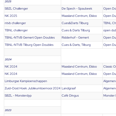
2025
SBZL Challenger
De Spech - Spaubeek
Open Do
NK 2025
Maasland Centrum, Elsloo
Open Du
ntvb challenger
Cues&Darts Tilburg
TBNL Ch
TBNL challenger
Cues & Darts Tilburg
open du
TBNL-NTVB Gemert Open Doubles
Ridderhof - Gemert
Open Du
TBNL-NTVB Tilburg Open Doubles
Cues & Darts, Tilburg
Open Du
2024
NK 2024
Maasland Centrum, Elsloo
Classic 
NK 2024
Maasland Centrum, Elsloo
Open Du
Limburgse Kampioenschappen
Algemen
Zuid-Oost Hoek Jubileumtoernooi 2024
Landgraaf
Algemen
SBZL - Monsterdyp
Café Dingus
Monster
2023