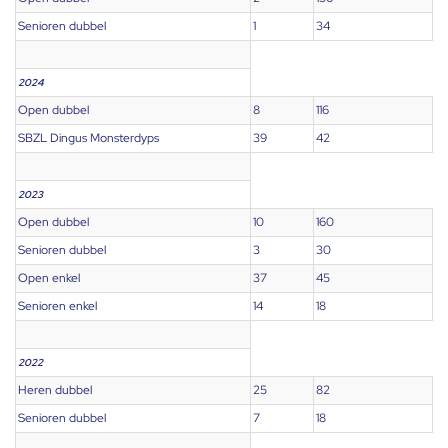
Senioren dubbel
1
34
2024
Open dubbel
8
116
SBZL Dingus Monsterdyps
39
42
2023
Open dubbel
10
160
Senioren dubbel
3
30
Open enkel
37
45
Senioren enkel
14
18
2022
Heren dubbel
25
82
Senioren dubbel
7
18