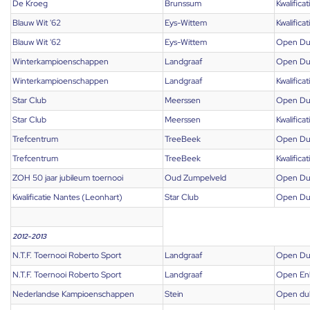
De Kroeg
Brunssum
Kwalificat
Blauw Wit '62
Eys-Wittem
Kwalificat
Blauw Wit '62
Eys-Wittem
Open Du
Winterkampioenschappen
Landgraaf
Open Du
Winterkampioenschappen
Landgraaf
Kwalificat
Star Club
Meerssen
Open Du
Star Club
Meerssen
Kwalificat
Trefcentrum
TreeBeek
Open Du
Trefcentrum
TreeBeek
Kwalificat
ZOH 50 jaar jubileum toernooi
Oud Zumpelveld
Open Du
Kwalificatie Nantes (Leonhart)
Star Club
Open Du
2012-2013
N.T.F. Toernooi Roberto Sport
Landgraaf
Open Du
N.T.F. Toernooi Roberto Sport
Landgraaf
Open En
Nederlandse Kampioenschappen
Stein
Open du