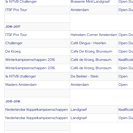
1e NTVB Challenger
Brasserie Minli Landgraaf
Open Du
ITSF Pro Tour
Amsterdam
Open Du
2016-2017
ITSF Pro Tour
Heineken Corner Amsterdam
Open Do
Challenger
Café Dingus - Heerlen
Open Du
De Kroeg
Cafe De Kroeg, Brunssum
Open Du
Winterkampioenschappen 2016
Café de Kroeg, Brunssum
Kwalificat
Winterkampioenschappen 2016
Café de Kroeg, Brunssum
Open Du
1e NTVB challenger
De Bekker - Stein
Open
Masters Amsterdam
Amsterdam
Open
2015-2016
Nederlandse Koppelkampioenschappen
Landgraaf
Kwalificat
Nederlandse Koppelkampioenschappen
Landgraaf
Open Du