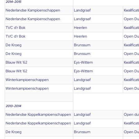
2014-2015
Nederlandse Kampioenschappen
Landgraaf
Kwalificat
Nederlandse Kampioenschappen
Landgraaf
Open Du
TVC d'r Bok
Heerlen
Kwalificat
TVC d'r Bok
Heerlen
Open Du
De Kroeg
Brunssum
Kwalificat
De Kroeg
Brunssum
Open Du
Blauw Wit '62
Eys-Wittem
Kwalificat
Blauw Wit '62
Eys-Wittem
Open Du
Winterkampioenschappen
Landgraaf
Kwalificat
Winterkampioenschappen
Landgraaf
Open Du
2013-2014
Nederlandse Koppelkampioenschappen
Landgraaf
Open du
Nederlandse Koppelkampioenschappen
Landgraaf
Kwalificat
De Kroeg
Brunssum
Open Du