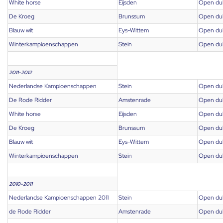
White horse
Eijsden
Open du
De Kroeg
Brunssum
Open du
Blauw wit
Eys-Wittem
Open du
Winterkampioenschappen
Stein
Open du
2011-2012
Nederlandse Kampioenschappen
Stein
Open du
De Rode Ridder
Amstenrade
Open du
White horse
Eijsden
Open du
De Kroeg
Brunssum
Open du
Blauw wit
Eys-Wittem
Open du
Winterkampioenschappen
Stein
Open du
2010-2011
Nederlandse Kampioenschappen 2011
Stein
Open du
de Rode Ridder
Amstenrade
Open du