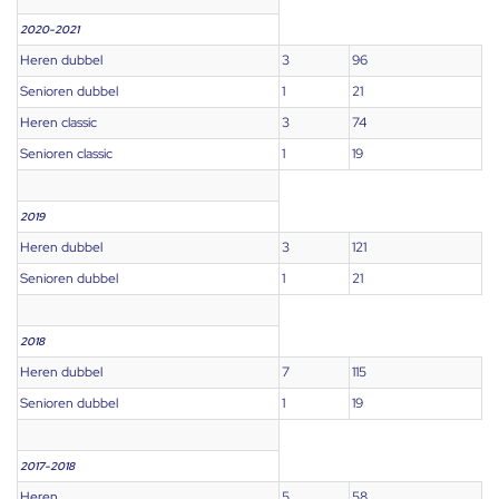
2020-2021
Heren dubbel
3
96
Senioren dubbel
1
21
Heren classic
3
74
Senioren classic
1
19
2019
Heren dubbel
3
121
Senioren dubbel
1
21
2018
Heren dubbel
7
115
Senioren dubbel
1
19
2017-2018
Heren
5
58