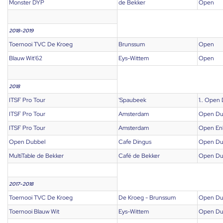
Monster DYP
de Bekker
Open
2018-2019
Toernooi TVC De Kroeg
Brunssum
Open
Blauw Wit'62
Eys-Wittem
Open
2018
ITSF Pro Tour
'Spaubeek
1.. Open
ITSF Pro Tour
Amsterdam
Open Du
ITSF Pro Tour
Amsterdam
Open En
Open Dubbel
Cafe Dingus
Open Du
MultiTable de Bekker
Café de Bekker
Open Du
2017-2018
Toernooi TVC De Kroeg
De Kroeg - Brunssum
Open Du
Toernooi Blauw Wit
Eys-Wittem
Open Du