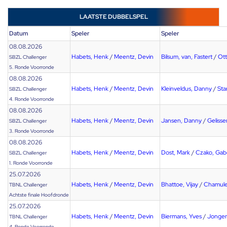
LAATSTE DUBBELSPEL
Datum
Speler
Speler
08.08.2026
Habets, Henk
/
Meentz, Devin
Bilsum, van, Fastert
/
Ott
SBZL Challenger
5. Ronde Voorronde
08.08.2026
Habets, Henk
/
Meentz, Devin
Kleinveldus, Danny
/
Sta
SBZL Challenger
4. Ronde Voorronde
08.08.2026
Habets, Henk
/
Meentz, Devin
Jansen, Danny
/
Gelisse
SBZL Challenger
3. Ronde Voorronde
08.08.2026
Habets, Henk
/
Meentz, Devin
Dost, Mark
/
Czako, Gab
SBZL Challenger
1. Ronde Voorronde
25.07.2026
Habets, Henk
/
Meentz, Devin
Bhattoe, Vijay
/
Chamule
TBNL Challenger
Achtste finale Hoofdronde
25.07.2026
Habets, Henk
/
Meentz, Devin
Biermans, Yves
/
Jongen
TBNL Challenger
4. Ronde Voorronde