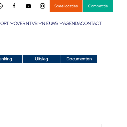
Speellocaties
Competitie
PORT
OVER NTVB
NIEUWS
AGENDA
CONTACT
anking
Uitslag
Documenten