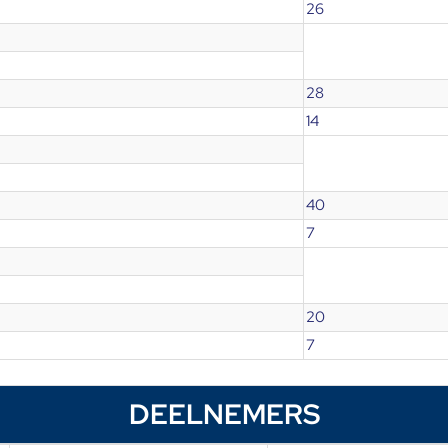
26
28
14
40
7
20
7
DEELNEMERS