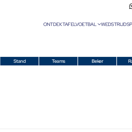
ONTDEK TAFELVOETBAL
WEDSTRIJDS
Stand
Teams
Beker
R