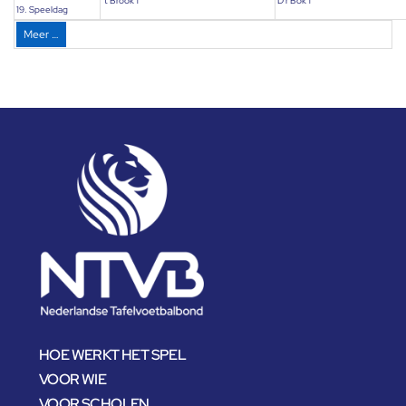
't Brook 1
D'r Bok 1
19. Speeldag
Meer …
HOE WERKT HET SPEL
VOOR WIE
VOOR SCHOLEN