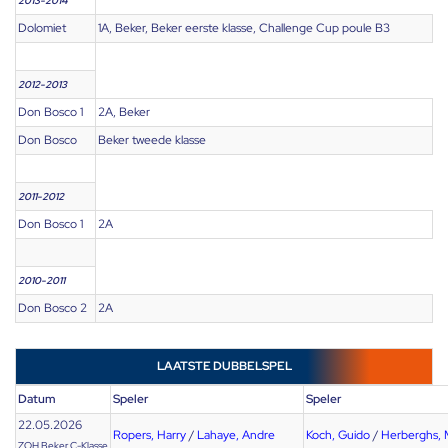
2013-2014
Dolomiet
1A, Beker, Beker eerste klasse, Challenge Cup poule B3
2012-2013
Don Bosco 1
2A, Beker
Don Bosco
Beker tweede klasse
2011-2012
Don Bosco 1
2A
2010-2011
Don Bosco 2
2A
LAATSTE DUBBELSPEL
Datum
Speler
Speler
22.05.2026
Ropers, Harry
/
Lahaye, Andre
Koch, Guido
/
Herberghs, 
ZOH Beker C-Klasse