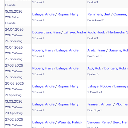
't Brook 1
Boskai 3
1. Ronde
15.05.2026
Lahaye, Andre
/
Ropers, Harry
Remmers, Bert
/
Coenen, 
ZOH Beker
't Brook 1
De Kokerel 2
1. Ronde
24.04.2026
Bogaert van, Frans
/
Lahaye, Andre
Koch, Huub
/
Herberghs, S
ZOH C-Klasse
't Brook 1
Boskai 3
24. Speeldag
10.04.2026
Ropers, Harry
/
Lahaye, Andre
Aretz, Frans
/
Bussens, Ro
ZOH C-Klasse
't Brook 1
Der Busch 1
23. Speeldag
27.03.2026
Ropers, Harry
/
Lahaye, Andre
Atol, Rob
/
Bongers, Robin
ZOH C-Klasse
't Brook 1
Eijsden 3
22. Speeldag
20.03.2026
Lahaye, Andre
/
Ropers, Harry
Lahaye, Robbie
/
Laumeyer
ZOH C-Klasse
't Brook 1
‘t Graefke 1
21. Speeldag
13.03.2026
Lahaye, Andre
/
Ropers, Harry
Fransen, Antwan
/
Ploume
ZOH C-Klasse
't Brook 1
Pipo Boys 1
20. Speeldag
27.02.2026
Lahaye, Andre
/
Wijnants, Patrick
Sangers, Rene
/
Berg, He
ZOH C-Klasse