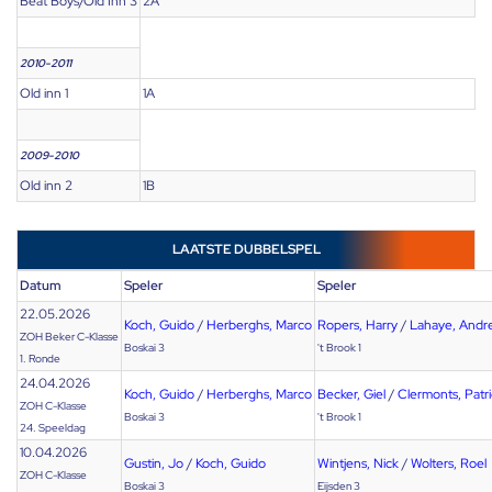
Beat Boys/Old Inn 3
2A
2010-2011
Old inn 1
1A
2009-2010
Old inn 2
1B
LAATSTE DUBBELSPEL
Datum
Speler
Speler
22.05.2026
Koch, Guido
/
Herberghs, Marco
Ropers, Harry
/
Lahaye, Andr
ZOH Beker C-Klasse
Boskai 3
't Brook 1
1. Ronde
24.04.2026
Koch, Guido
/
Herberghs, Marco
Becker, Giel
/
Clermonts, Patr
ZOH C-Klasse
Boskai 3
't Brook 1
24. Speeldag
10.04.2026
Gustin, Jo
/
Koch, Guido
Wintjens, Nick
/
Wolters, Roel
ZOH C-Klasse
Boskai 3
Eijsden 3