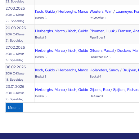
23. Speeldag
27.03.2026
Koch, Guido
/
Herberghs, Marco
Wouters, Wim
/
Laumeyer, Fr
ZOH C-Klasse
Boskai 3
‘t Graefke 1
22. Speeldag
20.03.2026
Herberghs, Marco
/
Koch, Guido
Ploumen, Luuk
/
Fransen, An
ZOH C-Klasse
Boskai 3
Pipo Boys 1
21. Speeldag
27.02.2026
Herberghs, Marco
/
Koch, Guido
Gilissen, Pascal
/
Duckers, Ma
ZOH C-Klasse
Boskai 3
Blauw Wit '62 3
19. Speeldag
06.02.2026
Koch, Guido
/
Herberghs, Marco
Hollanders, Sandy
/
Bruijnen, 
ZOH C-Klasse
Boskai 3
Boskai 4
18. Speeldag
23.01.2026
Herberghs, Marco
/
Koch, Guido
Gijsens, Rob
/
Spijkers, Richar
ZOH C-Klasse
Boskai 3
De Smid 1
16. Speeldag
Meer …