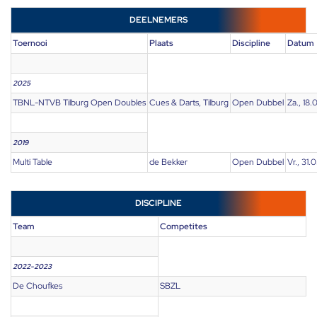
DEELNEMERS
Toernooi
Plaats
Discipline
Datum
2025
TBNL-NTVB Tilburg Open Doubles
Cues & Darts, Tilburg
Open Dubbel
Za., 18.
2019
Multi Table
de Bekker
Open Dubbel
Vr., 31.
DISCIPLINE
Team
Competites
2022-2023
De Choufkes
SBZL