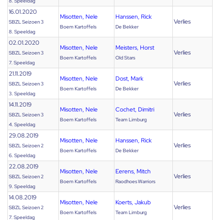
8. Speeldag
16.01.2020
Misotten, Nele
Hanssen, Rick
Verlies
SBZL Seizoen 3
Boem Kartoffels
De Bekker
8. Speeldag
02.01.2020
Misotten, Nele
Meisters, Horst
Verlies
SBZL Seizoen 3
Boem Kartoffels
Old Stars
7. Speeldag
21.11.2019
Misotten, Nele
Dost, Mark
Verlies
SBZL Seizoen 3
Boem Kartoffels
De Bekker
3. Speeldag
14.11.2019
Misotten, Nele
Cochet, Dimitri
Verlies
SBZL Seizoen 3
Boem Kartoffels
Team Limburg
4. Speeldag
29.08.2019
Misotten, Nele
Hanssen, Rick
Verlies
SBZL Seizoen 2
Boem Kartoffels
De Bekker
6. Speeldag
22.08.2019
Misotten, Nele
Eerens, Mitch
Verlies
SBZL Seizoen 2
Boem Kartoffels
Raodhoes Warriors
9. Speeldag
14.08.2019
Misotten, Nele
Koerts, Jakub
Verlies
SBZL Seizoen 2
Boem Kartoffels
Team Limburg
7. Speeldag