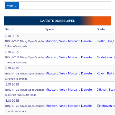
Meer …
LAATSTE DUBBELSPEL
Datum
Speler
Speler
18.01.2025
Misotten, Nele
/
Mordant, Danielle
Goffin, Jos
/
TBNL-NTVB Tilburg Open Doubles
5. Ronde Voorronde
18.01.2025
Misotten, Nele
/
Mordant, Danielle
Mortel, van d
TBNL-NTVB Tilburg Open Doubles
4. Ronde Voorronde
18.01.2025
Misotten, Nele
/
Mordant, Danielle
Küven, Ralf
/
TBNL-NTVB Tilburg Open Doubles
3. Ronde Voorronde
18.01.2025
Misotten, Nele
/
Mordant, Danielle
Dijk van, Ste
TBNL-NTVB Tilburg Open Doubles
Zestiende finale Extra ronde
18.01.2025
Misotten, Nele
/
Mordant, Danielle
Eijndhoven, v
TBNL-NTVB Tilburg Open Doubles
1. Ronde Voorronde