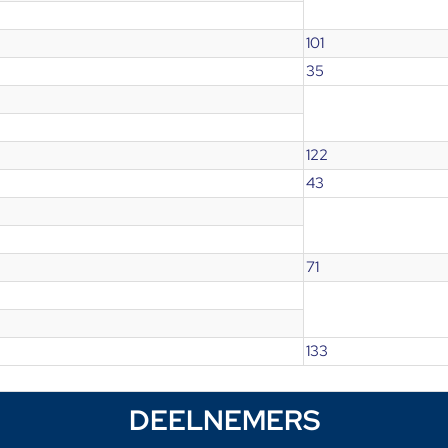
101
35
122
43
71
133
DEELNEMERS