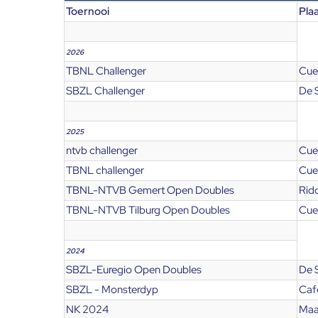
Toernooi
Pla
2026
TBNL Challenger
Cue
SBZL Challenger
De 
2025
ntvb challenger
Cue
TBNL challenger
Cues
TBNL-NTVB Gemert Open Doubles
Rid
TBNL-NTVB Tilburg Open Doubles
Cues
2024
SBZL-Euregio Open Doubles
De 
SBZL - Monsterdyp
Caf
NK 2024
Maa