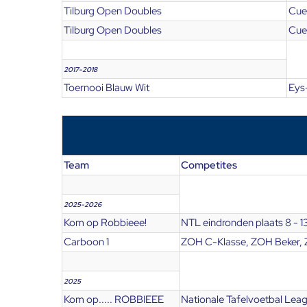
Tilburg Open Doubles
Cues
Tilburg Open Doubles
Cues
2017-2018
Toernooi Blauw Wit
Eys
Team
Competites
2025-2026
Kom op Robbieee!
NTL eindronden plaats 8 - 1
Carboon 1
ZOH C-Klasse, ZOH Beker, 
2025
Kom op..... ROBBIEEE
Nationale Tafelvoetbal Leag