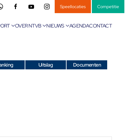
Speellocaties
Competitie
PORT
OVER NTVB
NIEUWS
AGENDA
CONTACT
anking
Uitslag
Documenten