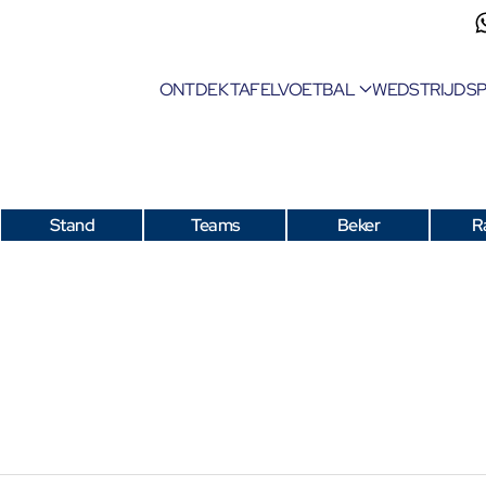
ONTDEK TAFELVOETBAL
WEDSTRIJDS
Stand
Teams
Beker
R