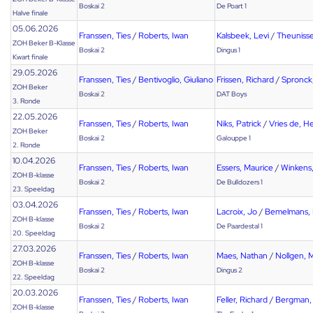
Boskai 2
De Poart 1
Halve finale
05.06.2026
Franssen, Ties
/
Roberts, Iwan
Kalsbeek, Levi
/
Theunisse
ZOH Beker B-Klasse
Boskai 2
Dingus 1
Kwart finale
29.05.2026
Franssen, Ties
/
Bentivoglio, Giuliano
Frissen, Richard
/
Spronck
ZOH Beker
Boskai 2
DAT Boys
3. Ronde
22.05.2026
Franssen, Ties
/
Roberts, Iwan
Niks, Patrick
/
Vries de, H
ZOH Beker
Boskai 2
Galouppe 1
2. Ronde
10.04.2026
Franssen, Ties
/
Roberts, Iwan
Essers, Maurice
/
Winkens,
ZOH B-klasse
Boskai 2
De Bulldozers 1
23. Speeldag
03.04.2026
Franssen, Ties
/
Roberts, Iwan
Lacroix, Jo
/
Bemelmans,
ZOH B-klasse
Boskai 2
De Paardestal 1
20. Speeldag
27.03.2026
Franssen, Ties
/
Roberts, Iwan
Maes, Nathan
/
Nollgen, M
ZOH B-klasse
Boskai 2
Dingus 2
22. Speeldag
20.03.2026
Franssen, Ties
/
Roberts, Iwan
Feller, Richard
/
Bergman, 
ZOH B-klasse