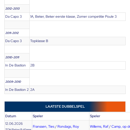
2012-2013
Da Capo 3
1A, Beker, Beker eerste klasse, Zomer competitie Poule 3
2011-2012
Da Capo 3
Topklasse B
2010-2011
In De Bastion
2B
2009-2010
In De Bastion 2
2A
LAATSTE DUBBELSPEL
Datum
Speler
Speler
12.06.2026
Franssen, Ties
/
Rondags, Roy
Willems, Raf
/
Camp, op d
ZOH Beker B-Klasse