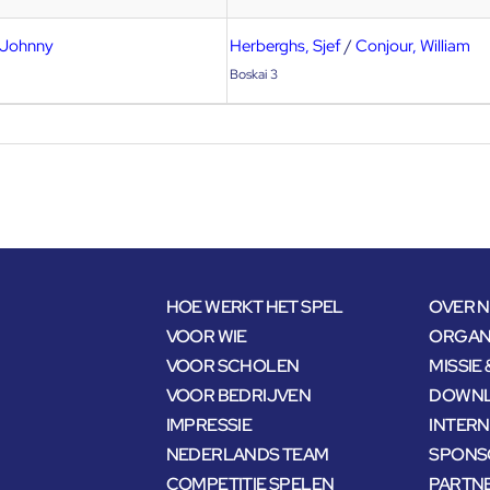
 Johnny
Herberghs, Sjef
/
Conjour, William
Boskai 3
HOE WERKT HET SPEL
OVER 
VOOR WIE
ORGANI
VOOR SCHOLEN
MISSIE 
VOOR BEDRIJVEN
DOWNL
IMPRESSIE
INTER
NEDERLANDS TEAM
SPONS
COMPETITIE SPELEN
PARTN