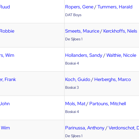
 Ruud
Ropers, Gene
/
Tummers, Harald
DAT Boys
 Robbie
Smeets, Maurice
/
Kerckhoffs, Niels
De Sjloes 1
rs, Wim
Hollanders, Sandy
/
Walthie, Nicole
Boskai 4
r, Frank
Koch, Guido
/
Herberghs, Marco
Boskai 3
 John
Mols, Mat
/
Partouns, Mitchell
Boskai 4
, Wim
Parinussa, Anthony
/
Verdonschot, 
De Sjloes 1