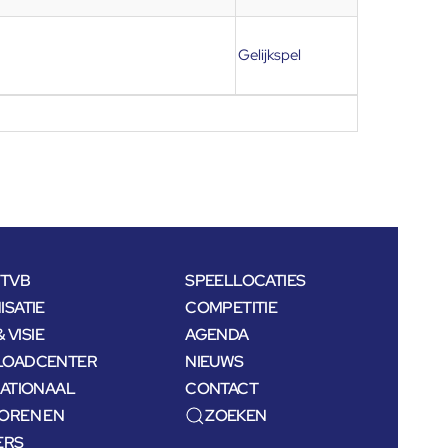
Gelijkspel
NTVB
SPEELLOCATIES
SATIE
COMPETITIE
& VISIE
AGENDA
OADCENTER
NIEUWS
NATIONAAL
CONTACT
OREN EN
ZOEKEN
ERS