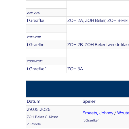
2011-2012
t Greafke
ZOH 2A, ZOH Beker, ZOH Beker 
2010-2011
t Graefke
ZOH 2B, ZOH Beker tweede klas
2009-2010
t Graefke 1
ZOH 3A
Datum
Speler
29.05.2026
Smeets, Johnny
/
Woute
ZOH Beker C-Klasse
‘t Graefke 1
2. Ronde