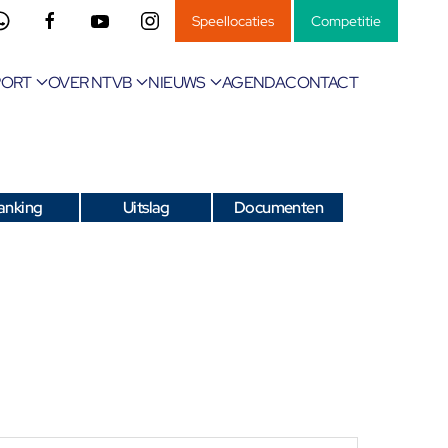
Speellocaties
Competitie
PORT
OVER NTVB
NIEUWS
AGENDA
CONTACT
anking
Uitslag
Documenten