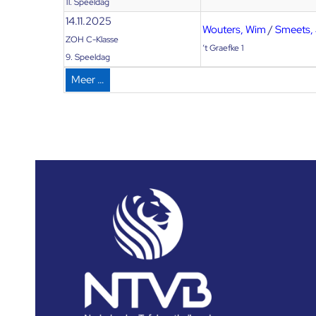
11. Speeldag
14.11.2025
Wouters, Wim
/
Smeets,
ZOH C-Klasse
‘t Graefke 1
9. Speeldag
Meer …