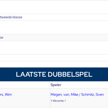
tweede klasse
se
LAATSTE DUBBELSPEL
Speler
rs, Wim
Megen, van, Mike
/
Schmitz, Sven
't Weverke 1