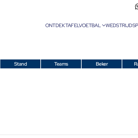
ONTDEK TAFELVOETBAL
WEDSTRIJDS
Stand
Teams
Beker
R