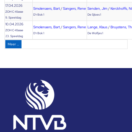
17.04.2026
Smolenaers, Bart
/
Sangers, Rene
Senden, Jim
/
Kerckhoffs, Ni
ZOH C-Klasse
D'r Bok 1
De Sjloes 1
9. Speeldag
10.04.2026
Smolenaers, Bart
/
Sangers, Rene
Lange, Klaus
/
Bruystens, T
ZOH C-Klasse
D'r Bok 1
De Wolfjes 1
23. Speeldag
Meer …