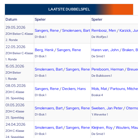
LAATSTE DUBBELSPEL
Datum
Speler
Speler
29.05.2026
Sangers, Rene
/
Smolenaers, Bart
Rembosz, Men
/
Karzick, J
ZOH Beker C-Klasse
D'r Bok 1
De Wolfjes 1
2. Ronde
22.05.2026
Berg, Henk
/
Sangers, Rene
Haren van, John
/
Braken, B
ZOH Beker C-Klasse
D'r Bok 1
De Smid 1
1. Ronde
15.05.2026
Smolenaers, Bart
/
Sangers, Rene
Pereboom, Herman
/
Breuer
ZOH Beker
D'r Bok 1
De Bulldozers 1
1. Ronde
08.05.2026
Sangers, Rene
/
Deckers, Hans
Mols, Mat
/
Partouns, Mitchel
ZOH C-Klasse
D'r Bok 1
Boskai 4
26. Speeldag
01.05.2026
Smolenaers, Bart
/
Sangers, Rene
Swelsen, Jan Peter
/
Oterma
ZOH C-Klasse
D'r Bok 1
't Weverke 1
25. Speeldag
24.04.2026
Smolenaers, Bart
/
Sangers, Rene
Kleijnen, Roy
/
Wouters, Mau
ZOH C-Klasse
D'r Bok 1
De Smid 1
24. Speeldag