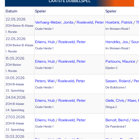
LAATSTE DUBBELSPEL
Datum
Speler
Speler
22.05.2026
Verhaeg-Weber, Jonita
/
Roeleveld, Peter
Hoebink, Patrick
/
T
ZOH Beker B-Klasse
Oude Heide 1
Im Weissen Rossl 1
1. Ronde
22.05.2026
Erkens, Hub
/
Roeleveld, Peter
Hendriks, Jos
/
Sour
ZOH Beker B-Klasse
Oude Heide 1
Im Weissen Rossl 1
1. Ronde
15.05.2026
Erkens, Hub
/
Roeleveld, Peter
Partouns, Maurice
/
ZOH Beker
Oude Heide 1
Eijsden 2
1. Ronde
01.05.2026
Peters, Wiel
/
Roeleveld, Peter
Sassen, Roland
/
Pe
ZOH B-klasse
Oude Heide 1
De Bulldozers 1
25. Speeldag
24.04.2026
Erkens, Hub
/
Roeleveld, Peter
Gielis, Chris
/
Maes,
ZOH B-klasse
Oude Heide 1
Dingus 2
24. Speeldag
27.03.2026
Erkens, Hub
/
Roeleveld, Peter
Benoit, Bernd
/
Van
ZOH B-klasse
Oude Heide 1
De Paardestal 1
22. Speeldag
13.03.2026