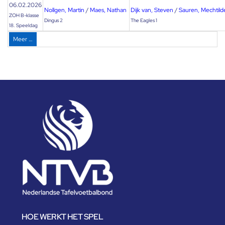
06.02.2026
Nollgen, Martin
/
Maes, Nathan
Dijk van, Steven
/
Sauren, Mechtild
ZOH B-klasse
Dingus 2
The Eagles 1
18. Speeldag
Meer …
HOE WERKT HET SPEL