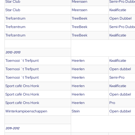
Star Club
Meerssen
Semi-Pro Dubb
Star Club
Meerssen
Kwalificatie
Trefcentrum
TreeBeek
Open Dubbel
Trefcentrum
TreeBeek
Semi-Pro Dubb
Trefcentrum
TreeBeek
Kwalificatie
2012-2013
Toernooi `t Trefpunt
Heerlen
Kwalificatie
Toernooi `t Trefpunt
Heerlen
Open dubbel
Toernooi `t Trefpunt
Heerlen
Semi-Pro
Sport café Ons Honk
Heerlen
Kwalificatie
Sport café Ons Honk
Heerlen
Open dubbel
Sport café Ons Honk
Heerlen
Pro
Winterkampioenschappen
Stein
Open dubbel
2011-2012