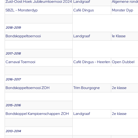
Zuid-Oost Hoek Jubileumtoernooi 2024
Landgraaf
Algemene rond
SBZL - Monsterdyp
Café Dingus
Monster Dyp
2018-2019
Bondskoppeltoernooi
Landgraaf
1e Klasse
2017-2018
Carnaval Toernooi
Café Dingus - Heerlen
Open Dubbel
2016-2017
Bondskoppeltoernooi ZOH
Trim Bourgogne
2e klasse
2015-2016
Bondskoppel Kampioenschappen ZOH
Landgraaf
2e klasse
2013-2014