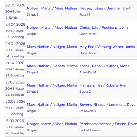
22.05.2026
Nollgen, Martin
/
Maes, Nathan
Heuser, Tobias
/
Bergman, Bert
ZOH Beker
Dingus 2
Fratelli 1
2. Ronde
24.04.2026
Nollgen, Martin
/
Maes, Nathan
Dierks, Edie
/
Poelmans, John
ZOH B-klasse
Dingus 2
Oude Heide 1
24. Speeldag
24.04.2026
Maes, Nathan
/
Nollgen, Martin
Mey, Eric
/
Verhaeg-Weber, Jonita
ZOH B-klasse
Dingus 2
Oude Heide 1
24. Speeldag
10.04.2026
Maes, Nathan
/
Debets, Marthe
Krichel, René
/
Reulings, Micha
ZOH B-klasse
Dingus 2
A Jen Kirch 1
23. Speeldag
27.03.2026
Maes, Nathan
/
Nollgen, Martin
Franssen, Ties
/
Roberts, Iwan
ZOH B-klasse
Dingus 2
Boskai 2
22. Speeldag
20.03.2026
Maes, Nathan
/
Nollgen, Martin
Bovens, Rinaldo
/
Lemmens, Dave
ZOH B-klasse
Dingus 2
De Kokerel 1
21. Speeldag
13.03.2026
Nollgen, Martin
/
Maes, Nathan
Pereboom, Herman
/
Sassen, Rola
ZOH B-klasse
Dingus 2
De Bulldozers 1
20. Speeldag