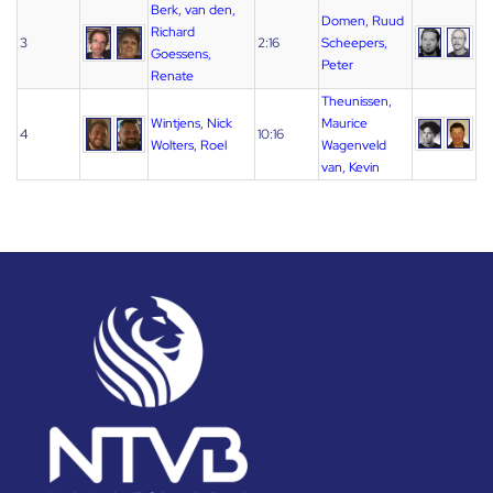
Berk, van den,
Domen, Ruud
Richard
3
2:16
Scheepers,
Goessens,
Peter
Renate
Theunissen,
Wintjens, Nick
Maurice
4
10:16
Wolters, Roel
Wagenveld
van, Kevin