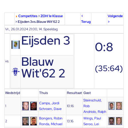
Competites
>
ZOH 1e Klasse
<
Volgende
> Eijsden 3vs.Blauw Wit'62 2
Terug
>
Vr., 26.01.2024 21:00, 14. Speeldag
Eijsden 3
0:8
Blauw
vs.
(35:64)
Wit'62 2
Wedstrijd
Thuis
Resultaat
Gast
Steinschuld,
Camps, Jordi
1
10:16
Rob
Schroen, Dave
Andriolo, Ralph
Bongers, Robin
Wings, Paul
2
13:16
Ronda, Michael
Seroo, Lei