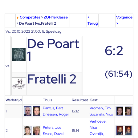
Competites
>
ZOH 1e Klasse
<
Volgende
> De Poart 1vs.Fratelli 2
Terug
>
Vr., 20.10.2023 21:00, 6. Speeldag
De Poart
6:2
1
vs.
(61:54)
Fratelli 2
Wedstrijd
Thuis
Resultaat
Gast
Pantus, Bart
Vromen, Tim
1
16:12
Driessen, Roger
Sozanski, Nico
Verhoeve,
Peters, Jos
Nico
2
16:14
Evans, David
Overdijk,