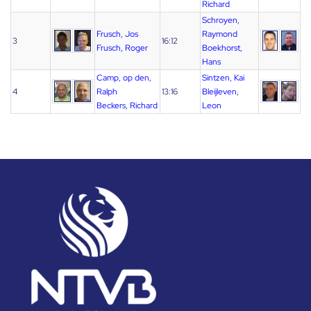
Richard
Schroyen,
Frusch, Jos
Raymond
3
16:12
Frusch, Roger
Boekhorst,
Hans
Camp, op den,
Sintzen, Kai
4
Ralph
13:16
Bleijleven,
Beckers, Richard
Leon