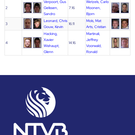
Verpoort, Gus
Wetzels, Carlo
2
Gelissen,
7:16
Moonen,
Sandro
Bjorn
Leonard, Chris
Mols, Mat
3
16:11
Gouw, Kevin
Arts, Cristian
Hacking,
Martinali,
Xavier
Jeffrey
4
14:16
Wishaupt,
Voorwald,
Glenn
Ronald