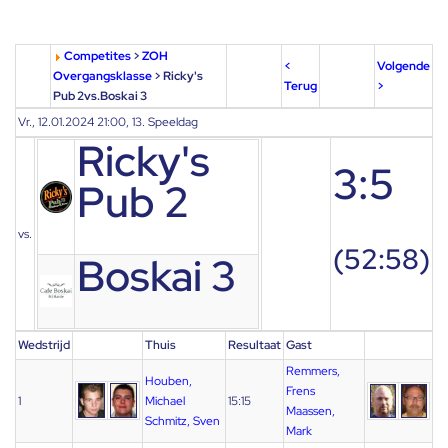
Competites
>
ZOH
<
Volgende
Overgangsklasse
> Ricky's
Terug
>
Pub 2vs.Boskai 3
Vr., 12.01.2024 21:00, 13. Speeldag
Ricky's
3:5
Pub 2
vs.
(52:58)
Boskai 3
Wedstrijd
Thuis
Resultaat
Gast
Remmers,
Houben,
Frens
1
Michael
15:15
Maassen,
Schmitz, Sven
Mark