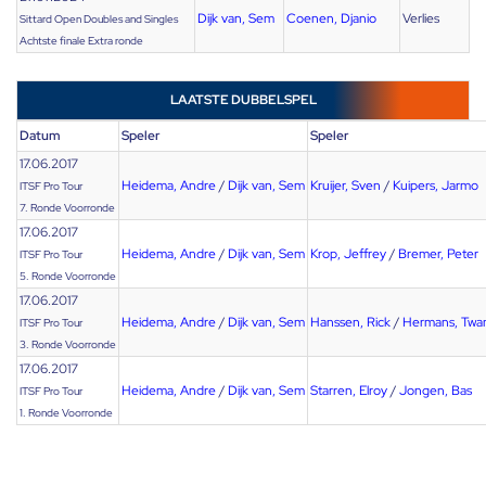
Dijk van, Sem
Coenen, Djanio
Verlies
Sittard Open Doubles and Singles
Achtste finale Extra ronde
LAATSTE DUBBELSPEL
Datum
Speler
Speler
17.06.2017
Heidema, Andre
/
Dijk van, Sem
Kruijer, Sven
/
Kuipers, Jarmo
ITSF Pro Tour
7. Ronde Voorronde
17.06.2017
Heidema, Andre
/
Dijk van, Sem
Krop, Jeffrey
/
Bremer, Peter
ITSF Pro Tour
5. Ronde Voorronde
17.06.2017
Heidema, Andre
/
Dijk van, Sem
Hanssen, Rick
/
Hermans, Twa
ITSF Pro Tour
3. Ronde Voorronde
17.06.2017
Heidema, Andre
/
Dijk van, Sem
Starren, Elroy
/
Jongen, Bas
ITSF Pro Tour
1. Ronde Voorronde