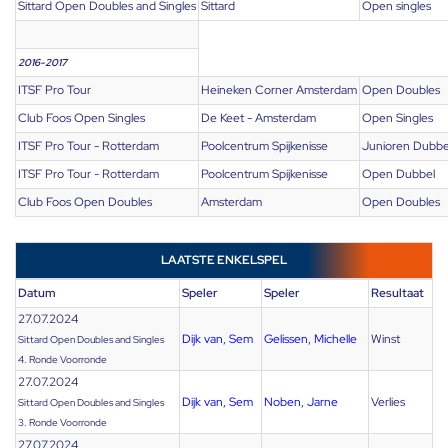
Sittard Open Doubles and Singles
Sittard
Open singles
2016-2017
ITSF Pro Tour
Heineken Corner Amsterdam
Open Doubles
Club Foos Open Singles
De Keet - Amsterdam
Open Singles
ITSF Pro Tour - Rotterdam
Poolcentrum Spijkenisse
Junioren Dubbe
ITSF Pro Tour - Rotterdam
Poolcentrum Spijkenisse
Open Dubbel
Club Foos Open Doubles
Amsterdam
Open Doubles
LAATSTE ENKELSPEL
Datum
Speler
Speler
Resultaat
27.07.2024
Dijk van, Sem
Gelissen, Michelle
Winst
Sittard Open Doubles and Singles
4. Ronde Voorronde
27.07.2024
Dijk van, Sem
Noben, Jarne
Verlies
Sittard Open Doubles and Singles
3. Ronde Voorronde
27.07.2024