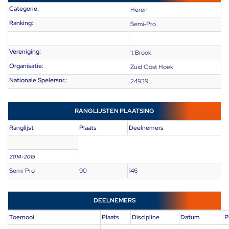
Categorie:
Heren
Ranking:
Semi-Pro
Vereniging:
't Brook
Organisatie:
Zuid Oost Hoek
Nationale Spelersnr.:
24939
RANGLIJSTEN PLAATSING
Ranglijst
Plaats
Deelnemers
2014-2015
Semi-Pro
90
146
DEELNEMERS
Toernooi
Plaats
Discipline
Datum
P