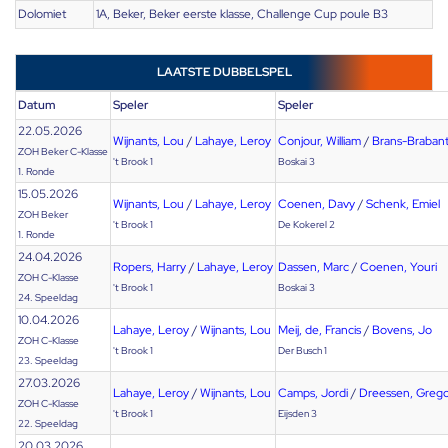
Dolomiet
1A, Beker, Beker eerste klasse, Challenge Cup poule B3
LAATSTE DUBBELSPEL
Datum
Speler
Speler
22.05.2026
Wijnants, Lou
/
Lahaye, Leroy
Conjour, William
/
Brans-Brabant
ZOH Beker C-Klasse
't Brook 1
Boskai 3
1. Ronde
15.05.2026
Wijnants, Lou
/
Lahaye, Leroy
Coenen, Davy
/
Schenk, Emiel
ZOH Beker
't Brook 1
De Kokerel 2
1. Ronde
24.04.2026
Ropers, Harry
/
Lahaye, Leroy
Dassen, Marc
/
Coenen, Youri
ZOH C-Klasse
't Brook 1
Boskai 3
24. Speeldag
10.04.2026
Lahaye, Leroy
/
Wijnants, Lou
Meij, de, Francis
/
Bovens, Jo
ZOH C-Klasse
't Brook 1
Der Busch 1
23. Speeldag
27.03.2026
Lahaye, Leroy
/
Wijnants, Lou
Camps, Jordi
/
Dreessen, Gregor
ZOH C-Klasse
't Brook 1
Eijsden 3
22. Speeldag
20.03.2026