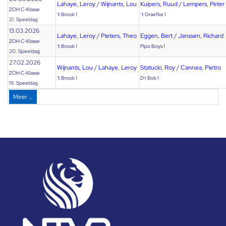
Lahaye, Leroy
/
Wijnants, Lou
Kuipers, Ruud
/
Lempers, Peter
ZOH C-Klasse
't Brook 1
‘t Graefke 1
21. Speeldag
13.03.2026
Lahaye, Leroy
/
Pieters, Theo
Eggen, Bert
/
Janssen, Richard
ZOH C-Klasse
't Brook 1
Pipo Boys 1
20. Speeldag
27.02.2026
Wijnants, Lou
/
Lahaye, Leroy
Statucki, Roy
/
Cannea, Pietro
ZOH C-Klasse
't Brook 1
D'r Bok 1
19. Speeldag
Meer …